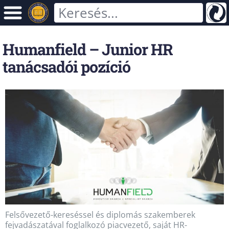
Humanfield – Junior HR
tanácsadói pozíció
Felsővezető-kereséssel és diplomás szakemberek
fejvadászatával foglalkozó piacvezető, saját HR-