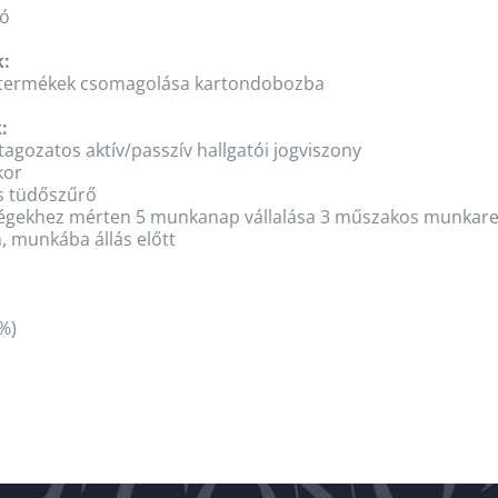
ó
k:
t termékek csomagolása kartondobozba
:
tagozatos aktív/passzív hallgatói jogviszony
kor
s tüdőszűrő
égekhez mérten 5 munkanap vállalása 3 műszakos munkar
, munkába állás előtt
%)