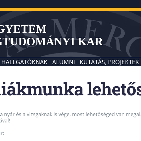
EGYETEM
GTUDOMÁNYI KAR
HALLGATÓKNAK
ALUMNI
KUTATÁS, PROJEKTEK
diákmunka lehető
 a nyár és a vizsgáknak is vége, most lehetőséged van megal
val!
r: