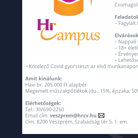
Csomagol
Feladato
– Fagylal
Elvárások
– Nappali 
– 18+ élet
– Érvénye
– Lehetős
– Kötelező Covid gyorsteszt az első munkanapon
Amit kínálunk:
Havi br. 205.000 Ft alapbér
Megemelt műszakpótlékok (du.: 15%, éjszaka: 50
Elérhetőségek:
Tel.: 30/690-2260
Email cím:
veszprem@hrcv.hu
Cím: 8200 Veszprém, Szabadság tér 5. 1. em.