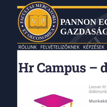
PANNON 
GAZDASÁ
RÓLUNK
FELVÉTELIZŐKNEK
KÉPZÉSEK
Hr Campus – 
Lassan itt
diákmunká
Munkakö