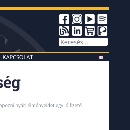
KAPCSOLAT
ség
apozni nyári élményeidet egy jólfizető