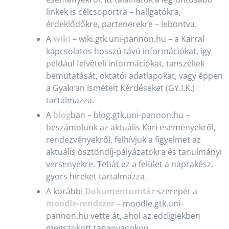
linkek is célcsoportra – hallgatókra,
érdeklődőkre, partenerekre – lebontva.
A
wiki
– wiki.gtk.uni-pannon.hu – a Karral
kapcsolatos hosszú távú információkat, így
például felvételi információkat, tanszékek
bemutatását, oktatói adatlapokat, vagy éppen
a Gyakran Ismételt Kérdéseket (GY.I.K.)
tartalmazza.
A
blog
ban – blog.gtk.uni-pannon.hu –
beszámolunk az aktuális Kari eseményekről,
rendezvényekről, felhívjuk a figyelmet az
aktuális ösztöndíj-pályázatokra és tanulmányi
versenyekre. Tehát ez a felület a naprakész,
gyors híreket tartalmazza.
A korábbi
Dokumentumtár
szerepét a
moodle-rendszer
– moodle.gtk.uni-
pannon.hu vette át, ahol az eddigiekben
megszokott tananyagokon,