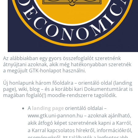
Az alábbiakban egy gyors összefoglalót szeretnénk
átnyújtani azoknak, akik még hatékonyabban szeretnék
a megújult GTK-honlapot használni.
Új honlapunk három főoldalra – orientáló oldal (landing
page), wiki, blog – és a korábbi kari Dokumentumtárat is
magában foglaló(!) moodle-rendszerre tagolódik.
A
landing page
orientáló oldalai –
www.gtk.uni-pannon.hu – azoknak ajánlható,
akik átfogó képet szeretnének kapni a Karról,
a Karral kapcsolatos hírekről, információkról,
eseményekről. Itt találhatók a legfontosabb