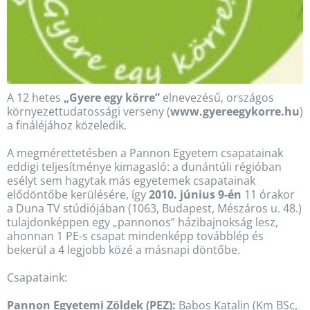
A 12 hetes
„Gyere egy körre”
elnevezésű, országos
környezettudatossági verseny (
www.gyereegykorre.hu
)
a fináléjához közeledik.
A megmérettetésben a Pannon Egyetem csapatainak
eddigi teljesítménye kimagasló: a dunántúli régióban
esélyt sem hagytak más egyetemek csapatainak
elődöntőbe kerülésére, így
2010. június 9-én
11 órakor
a Duna TV stúdiójában (1063, Budapest, Mészáros u. 48.)
tulajdonképpen egy „pannonos” házibajnokság lesz,
ahonnan 1 PE-s csapat mindenképp továbblép és
bekerül a 4 legjobb közé a másnapi döntőbe.
Csapataink:
Pannon Egyetemi Zöldek (PEZ):
Babos Katalin (Km BSc,