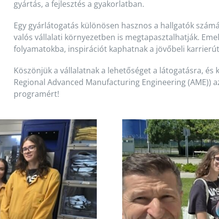
gyártás, a fejlesztés a gyakorlatban.
Egy gyárlátogatás különösen hasznos a hallgatók számá
valós vállalati környezetben is megtapasztalhatják. Em
folyamatokba, inspirációt kaphatnak a jövőbeli karrierú
Köszönjük a vállalatnak a lehetőséget a látogatásra, és k
Regional Advanced Manufacturing Engineering (AME)) az
programért!