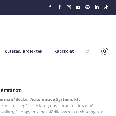
Facebook
Facebook
Instagram
YouTube
Spotify
LinkedIn
Tikt
Kutatás, projektek
Kapcsolat
hérváron
rman/Becker Automotive Systems Kft.
ztési részlegét is. A látogatás során testközelből
zállító, és hogyan kapcsolódik össze a technológia, a