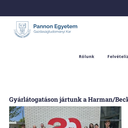
Skip
to
content
Rólunk
Felvétel
Gyárlátogatáson jártunk a Harman/Bec