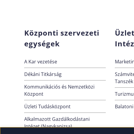
Központi szervezeti
Üzle
egységek
Inté
A Kar vezetése
Marketin
Dékáni Titkárság
Számvite
Tanszék
Kommunikációs és Nemzetközi
Központ
Turizmus
Üzleti Tudásközpont
Balatoni
Alkalmazott Gazdálkodástani
Intézet (Nagykanizsa)