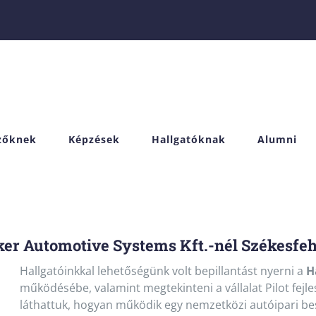
izőknek
Képzések
Hallgatóknak
Alumni
ker Automotive Systems Kft.-nél Székesfe
Hallgatóinkkal lehetőségünk volt bepillantást nyerni a
Ha
működésébe, valamint megtekinteni a vállalat Pilot fejles
láthattuk, hogyan működik egy nemzetközi autóipari bes