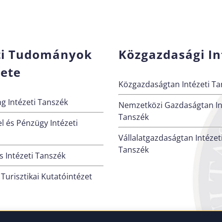
ti Tudományok
Közgazdasági In
zete
Közgazdaságtan Intézeti Ta
g Intézeti Tanszék
Nemzetközi Gazdaságtan In
Tanszék
l és Pénzügy Intézeti
Vállalatgazdaságtan Intézet
Tanszék
 Intézeti Tanszék
 Turisztikai Kutatóintézet