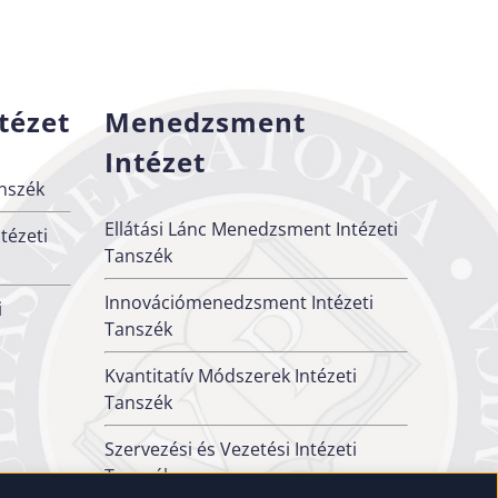
tézet
Menedzsment
Intézet
nszék
Ellátási Lánc Menedzsment Intézeti
tézeti
Tanszék
Innovációmenedzsment Intézeti
i
Tanszék
Kvantitatív Módszerek Intézeti
Tanszék
Szervezési és Vezetési Intézeti
Tanszék