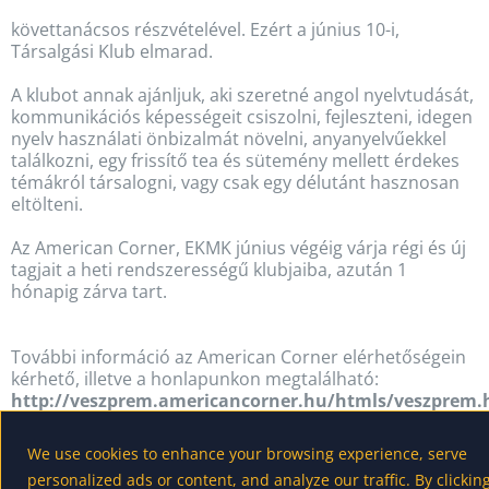
követtanácsos részvételével. Ezért a június 10-i,
Társalgási Klub elmarad.
A klubot annak ajánljuk, aki szeretné angol nyelvtudását,
kommunikációs képességeit csiszolni, fejleszteni, idegen
nyelv használati önbizalmát növelni, anyanyelvűekkel
találkozni, egy frissítő tea és sütemény mellett érdekes
témákról társalogni, vagy csak egy délutánt hasznosan
eltölteni.
Az American Corner, EKMK június végéig várja régi és új
tagjait a heti rendszerességű klubjaiba, azután 1
hónapig zárva tart.
További információ az American Corner elérhetőségein
kérhető, illetve a honlapunkon megtalálható:
http://veszprem.americancorner.hu/htmls/veszprem.
We use cookies to enhance your browsing experience, serve
personalized ads or content, and analyze our traffic. By clickin