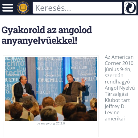
Gyakorold az angolod
anyanyelvűekkel!
Az American
Corner 2010.
június 9-én,
szerdán
rendhagyó
Angol Nyelvű
Társalgási
Klubot tart
Jeffrey D.
Levine
amerikai
by maywong CC 2.0