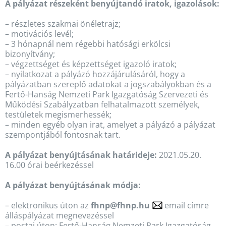
A pályázat részeként benyújtandó iratok, igazolások:
– részletes szakmai önéletrajz;
– motivációs levél;
– 3 hónapnál nem régebbi hatósági erkölcsi
bizonyítvány;
– végzettséget és képzettséget igazoló iratok;
– nyilatkozat a pályázó hozzájárulásáról, hogy a
pályázatban szereplő adatokat a jogszabályokban és a
Fertő-Hanság Nemzeti Park Igazgatóság Szervezeti és
Működési Szabályzatban felhatalmazott személyek,
testületek megismerhessék;
– minden egyéb olyan irat, amelyet a pályázó a pályázat
szempontjából fontosnak tart.
A pályázat benyújtásának határideje:
2021.05.20.
16.00 órai beérkezéssel
A pályázat benyújtásának módja:
– elektronikus úton az
fhnp@fhnp.hu
email címre
álláspályázat megnevezéssel
– postai úton: Fertő-Hanság Nemzeti Park Igazgatóság,