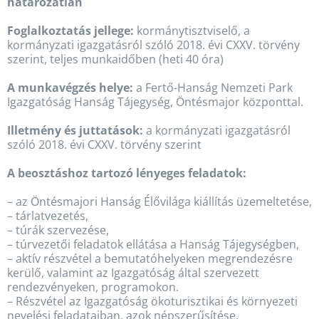
határozatlan
Foglalkoztatás jellege:
kormánytisztviselő, a
kormányzati igazgatásról szóló 2018. évi CXXV. törvény
szerint, teljes munkaidőben (heti 40 óra)
A munkavégzés helye:
a Fertő-Hanság Nemzeti Park
Igazgatóság Hanság Tájegység, Öntésmajor központtal.
Illetmény és juttatások:
a kormányzati igazgatásról
szóló 2018. évi CXXV. törvény szerint
A beosztáshoz tartozó lényeges feladatok:
– az Öntésmajori Hanság Élővilága kiállítás üzemeltetése,
– tárlatvezetés,
– túrák szervezése,
– túrvezetői feladatok ellátása a Hanság Tájegységben,
– aktív részvétel a bemutatóhelyeken megrendezésre
kerülő, valamint az Igazgatóság által szervezett
rendezvényeken, programokon.
– Részvétel az Igazgatóság ökoturisztikai és környezeti
nevelési feladataiban, azok népszerűsítése,