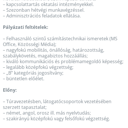
– kapcsolattartás oktatási intézményekkel.
– Szezonban hétvégi munkavégzéssel.
– Adminisztrációs feladatok ellátása.
Pályázati feltételek:
– Felhasználó szintű számítástechnikai ismeretek (MS
Office, Közösségi Média);
– nagyfokú mobilitás, önállóság, határozottság,
szabálykövetés, magabiztos hozzáállás;
– kiváló kommunikációs és problémamegoldó képesség;
– legalább középfokú végzettség;
– „B” kategóriás jogosítvány;
– büntetlen előélet.
Előny:
– Túravezetésben, látogatócsoportok vezetésében
szerzett tapasztalat;
– német, angol, orosz ill. más nyelvtudás;
– szakirányú középfokú vagy felsőfokú végzettség.