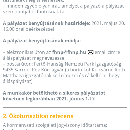
– minden egyéb olyan irat, amelyet a pályázó a pályázat
szempontjából fontosnak tart.
A pályázat benyújtásának határideje:
2021. május 20.
16.00 órai beérkezéssel
A pályázat benyújtásának módja:
– elektronikus úton az
fhnp@fhnp.hu
email címre
álláspályázat megnevezéssel
– postai úton: Fertő-Hanság Nemzeti Park Igazgatóság,
9435 Sarród, Rév-Kócsagvár (a borítékot Kulcsárné Roth
Matthaea igazgatónak kell címezni és rá kell írni, hogy
álláspályázat)
A munkakör betölthető a sikeres pályázatot
követően legkorábban 2021. június 1-t
ől.
2. Ökoturisztikai referens
A kormányzati szolgálati jogviszony időtartama: