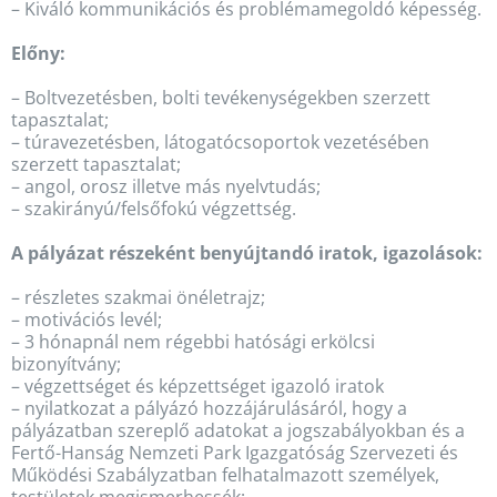
– Kiváló kommunikációs és problémamegoldó képesség.
Előny:
– Boltvezetésben, bolti tevékenységekben szerzett
tapasztalat;
– túravezetésben, látogatócsoportok vezetésében
szerzett tapasztalat;
– angol, orosz illetve más nyelvtudás;
– szakirányú/felsőfokú végzettség.
A pályázat részeként benyújtandó iratok, igazolások:
– részletes szakmai önéletrajz;
– motivációs levél;
– 3 hónapnál nem régebbi hatósági erkölcsi
bizonyítvány;
– végzettséget és képzettséget igazoló iratok
– nyilatkozat a pályázó hozzájárulásáról, hogy a
pályázatban szereplő adatokat a jogszabályokban és a
Fertő-Hanság Nemzeti Park Igazgatóság Szervezeti és
Működési Szabályzatban felhatalmazott személyek,
testületek megismerhessék;