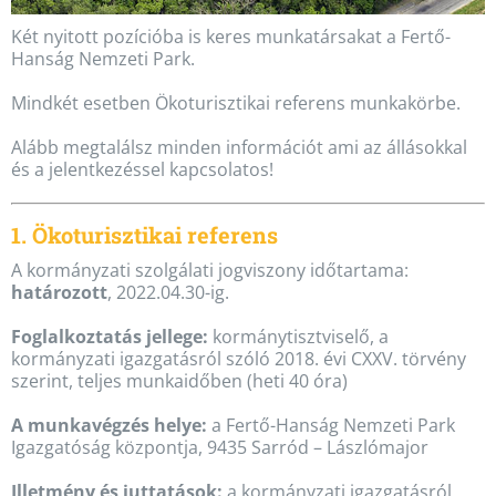
Két nyitott pozícióba is keres munkatársakat a Fertő-
Hanság Nemzeti Park.
Mindkét esetben Ökoturisztikai referens munkakörbe.
Alább megtalálsz minden információt ami az állásokkal
és a jelentkezéssel kapcsolatos!
1. Ökoturisztikai referens
A kormányzati szolgálati jogviszony időtartama:
határozott
, 2022.04.30-ig.
Foglalkoztatás jellege:
kormánytisztviselő, a
kormányzati igazgatásról szóló 2018. évi CXXV. törvény
szerint, teljes munkaidőben (heti 40 óra)
A munkavégzés helye:
a Fertő-Hanság Nemzeti Park
Igazgatóság központja, 9435 Sarród – Lászlómajor
Illetmény és juttatások:
a kormányzati igazgatásról