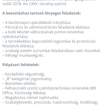
szóló 2018. évi CXXV. törvény szerint
A beosztáshoz tartozó lényeges feladatok:
– A lászlómajori ajándékbolt irányítása;
– Pénztáros és adminisztrációs feladatok ellátása;
– a bolti készlet változásának pontos követése,
nyilvántartása;
– a termékekhez kapcsolódó logisztikai és promóciós
feladatok ellátása;
– szükség esetén turisztikai feladatokban való részvétel;
– hétvégi munkavégzés.
Pályázati feltételek:
– Középfokú végzettség;
– „B” kategóriás jogosítvány;
– Büntetlen előélet;
– Felhasználó szintű számítástechnikai ismeretek (MS
Office, Közösségi Média);
– Magabiztos német nyelvtudás;
– Szabálykövetés, precizitás, határozottság, önállóság;