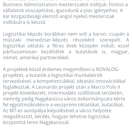
Business Administration mesterszakot indítjuk. Fontos a
vállalatok visszajelzése, igazodunk a piac igényeihez. A
kar közgazdasági elemző angol nyelvű mesterszak
indítására is készül.
Logisztikai képzés korábban nem volt a karon, csupán a
műszaki menedzser-képzés részeként szerepelt. A
logisztikai oktatás a 90-es évek közepén indult, ezzel
párhuzamosan kezdődtek a kutatások is, magyar,
német, amerikai partnerekkel.
A projektek közül érdemes megemlíteni a NOVALOG-
projektet, a kutatók a logisztikai munkakörök
tervezésével, a kompetenciákkal, oktatási innovációkkal
foglalkoztak. A Leonardo projekt után a Marco Polo II
projekt következett, intermodális szállítások területén,
nemrég pedig Nagykanizsa város önkormányzata kérte
fel együttműködésre a veszprémi oktatókat, kutatókat.
Az M7-es autópálya kiépülésével a város helyzete
megváltozott, kérdés, hogyan lehetne logisztikai
központtá tenni Nagykanizsát.