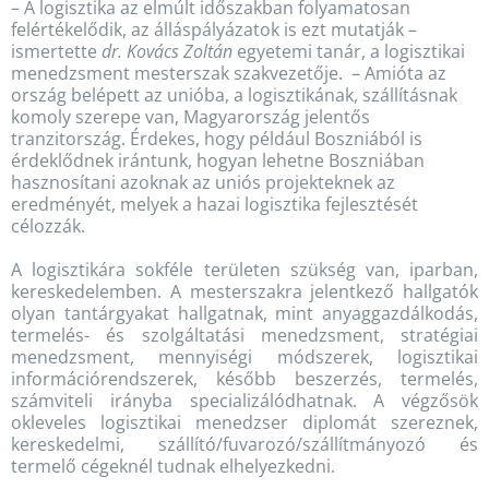
– A logisztika az elmúlt időszakban folyamatosan
felértékelődik, az álláspályázatok is ezt mutatják –
ismertette
dr. Kovács Zoltán
egyetemi tanár, a logisztikai
menedzsment mesterszak szakvezetője. – Amióta az
ország belépett az unióba, a logisztikának, szállításnak
komoly szerepe van, Magyarország jelentős
tranzitország. Érdekes, hogy például Boszniából is
érdeklődnek irántunk, hogyan lehetne Boszniában
hasznosítani azoknak az uniós projekteknek az
eredményét, melyek a hazai logisztika fejlesztését
célozzák.
A logisztikára sokféle területen szükség van, iparban,
kereskedelemben. A mesterszakra jelentkező hallgatók
olyan tantárgyakat hallgatnak, mint anyaggazdálkodás,
termelés- és szolgáltatási menedzsment, stratégiai
menedzsment, mennyiségi módszerek, logisztikai
információrendszerek, később beszerzés, termelés,
számviteli irányba specializálódhatnak. A végzősök
okleveles logisztikai menedzser diplomát szereznek,
kereskedelmi, szállító/fuvarozó/szállítmányozó és
termelő cégeknél tudnak elhelyezkedni.