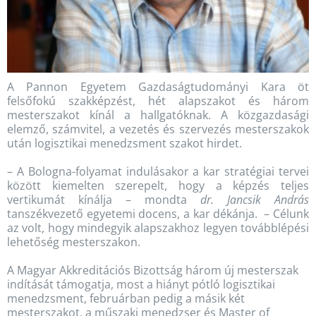
A Pannon Egyetem Gazdaságtudományi Kara öt
felsőfokú szakképzést, hét alapszakot és három
mesterszakot kínál a hallgatóknak. A közgazdasági
elemző, számvitel, a vezetés és szervezés mesterszakok
után logisztikai menedzsment szakot hirdet.
– A Bologna-folyamat indulásakor a kar stratégiai tervei
között kiemelten szerepelt, hogy a képzés teljes
vertikumát kínálja – mondta
dr. Jancsik András
tanszékvezető egyetemi docens, a kar dékánja. – Célunk
az volt, hogy mindegyik alapszakhoz legyen továbblépési
lehetőség mesterszakon.
A Magyar Akkreditációs Bizottság három új mesterszak
indítását támogatja, most a hiányt pótló logisztikai
menedzsment, februárban pedig a másik két
mesterszakot, a műszaki menedzser és Master of