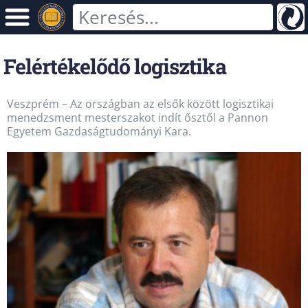
Felértékelődő logisztika
Veszprém – Az országban az elsők között logisztikai
menedzsment mesterszakot indít ősztől a Pannon
Egyetem Gazdaságtudományi Kara.