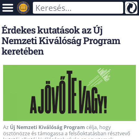
Érdekes kutatások az Új
Nemzeti Kiválóság Program
keretében
Az
Új Nemzeti Kiválóság Program
célja, hogy
ösztönözze és támogassa a felsőoktatásban résztvevő