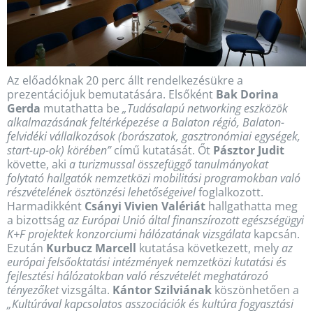
Az előadóknak 20 perc állt rendelkezésükre a
prezentációjuk bemutatására. Elsőként
Bak Dorina
Gerda
mutathatta be
„Tudásalapú networking eszközök
alkalmazásának feltérképezése a Balaton régió, Balaton-
felvidéki vállalkozások (borászatok, gasztronómiai egységek,
start-up-ok) körében”
című kutatását. Őt
Pásztor Judit
követte, aki
a turizmussal összefüggő tanulmányokat
folytató hallgatók nemzetközi mobilitási programokban való
részvételének ösztönzési lehetőségeivel
foglalkozott.
Harmadikként
Csányi Vivien Valériát
hallgathatta meg
a bizottság
az Európai Unió által finanszírozott egészségügyi
K+F projektek konzorciumi hálózatának vizsgálata
kapcsán.
Ezután
Kurbucz Marcell
kutatása következett, mely
az
európai felsőoktatási intézmények nemzetközi kutatási és
fejlesztési hálózatokban való részvételét meghatározó
tényezőket
vizsgálta.
Kántor Szilviának
köszönhetően a
„Kultúrával kapcsolatos asszociációk és kultúra fogyasztási