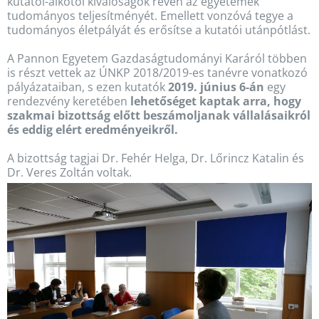
kutatói-alkotói kiválóságok révén az egyetemek
tudományos teljesítményét. Emellett vonzóvá tegye a
tudományos életpályát és erősítse a kutatói utánpótlást.
A Pannon Egyetem Gazdaságtudományi Karáról többen
is részt vettek az ÚNKP 2018/2019-es tanévre vonatkozó
pályázataiban, s ezen kutatók
2019. június 6-án
egy
rendezvény keretében
lehetőséget kaptak arra, hogy
szakmai bizottság előtt beszámoljanak vállalásaikról
és eddig elért eredményeikről.
A bizottság tagjai Dr. Fehér Helga, Dr. Lőrincz Katalin és
Dr. Veres Zoltán voltak.