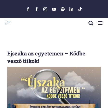
Skip
to
Facebook
Facebook
Instagram
YouTube
Spotify
LinkedIn
Tiktok
content
Éjszaka az egyetemen – Ködbe
vesző titkok!