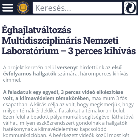
Éghajlatváltozás
Multidiszciplináris Nemzeti
Laboratórium – 3 perces kihívás
A
projekt keretén belül
versenyt
hirdettünk az
első
évfolyamos hallgatók
számára, háromperces kihívás
címmel.
A feladatuk egy egyedi, 3 perces videó elkészítése
volt, a klímavédelem témakörében
, maximum 3 fős
csapatban. A kiírás célja az volt, hogy megismerjük, hogy
milyen témák érdeklik a fiatalokat a témakörön belül.
Ezen felül a beadott pályamunkák segítségével láthatóvá
válhat, milyen eszközrendszert gondolnak a hallgatók
hatékonynak a klímavédelemhez kapcsolódó
kommunikációban. A beérkezett videók közül most két