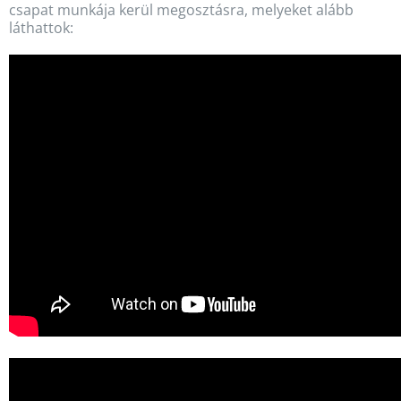
csapat munkája kerül megosztásra, melyeket alább
láthattok: