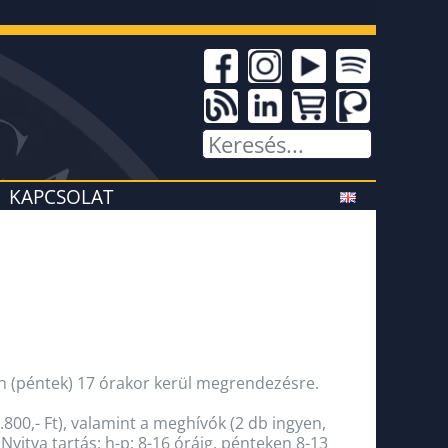
KAPCSOLAT
 (péntek) 17 órakor kerül megrendezésre.
800,- Ft), valamint a meghívók (2 db ingyen,
yitva tartás: h-p: 8-16 óráig, pénteken 8-13