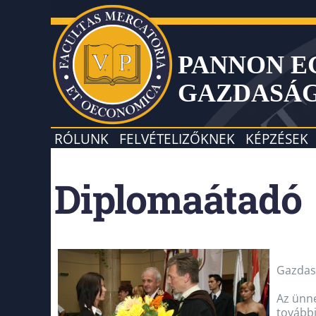
PANNON 
GAZDASÁ
RÓLUNK
FELVÉTELIZŐKNEK
KÉPZÉSEK
Diplomaátadó
Gazdas
Az ünne
további