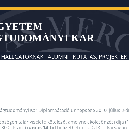
EGYETEM
GTUDOMÁNYI KAR
HALLGATÓKNAK
ALUMNI
KUTATÁS, PROJEKTEK
ágtudományi Kar Diplomaátadó ünnepsége 2010. július 2-án
pségen talár viselete kötelező, amelynek kölcsönzési díja (1.
 300,- Ft/db)
június 14-től
befizethetőek a GTK Titkárságán. N