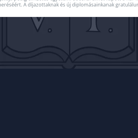
meréséért. A díjazottaknak és új diplomásainkanak gratulálu