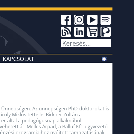
KAPCSOLAT
ó Ünnepségén. Az ünnepségen PhD-doktorokat is
roly Miklós tette le. Birkner Zoltán a
zter által a pedagógusnap alkalmából
hetett át. Melles Árpád, a Balluf Kft. ügyvezető
 képzési programjaihoz nyújtott támogatásának