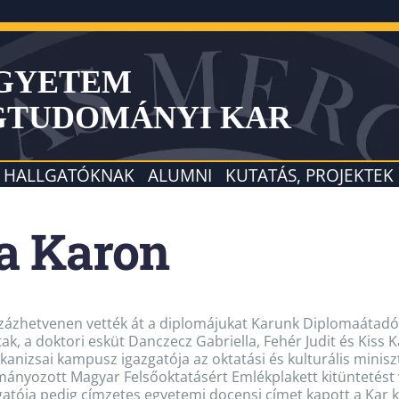
EGYETEM
GTUDOMÁNYI KAR
HALLGATÓKNAK
ALUMNI
KUTATÁS, PROJEKTEK
a Karon
zázhetvenen vették át a diplomájukat Karunk Diplomaátad
tak, a doktori esküt Danczecz Gabriella, Fehér Judit és Kiss Ká
kanizsai kampusz igazgatója az oktatási és kulturális minis
ányozott Magyar Felsőoktatásért Emlékplakett kitüntetést ve
gatója pedig címzetes egyetemi docensi címet kapott a Kar