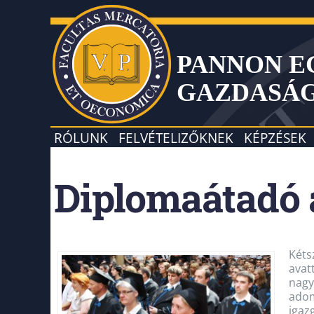
PANNON 
GAZDASÁ
RÓLUNK
FELVÉTELIZŐKNEK
KÉPZÉSEK
Diplomaátadó 
Kéts
avat
nagy
adom
igaz