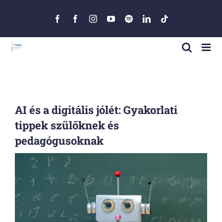
Skip
to
Facebook
Facebook
Instagram
YouTube
Spotify
LinkedIn
Tiktok
content
AI és a digitális jólét: Gyakorlati
tippek szülőknek és
pedagógusoknak