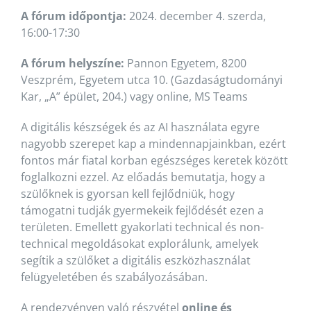
A fórum időpontja:
2024. december 4. szerda,
16:00-17:30
A fórum helyszíne:
Pannon Egyetem, 8200
Veszprém, Egyetem utca 10. (Gazdaságtudományi
Kar, „A” épület, 204.) vagy online, MS Teams
A digitális készségek és az AI használata egyre
nagyobb szerepet kap a mindennapjainkban, ezért
fontos már fiatal korban egészséges keretek között
foglalkozni ezzel. Az előadás bemutatja, hogy a
szülőknek is gyorsan kell fejlődniük, hogy
támogatni tudják gyermekeik fejlődését ezen a
területen. Emellett gyakorlati technical és non-
technical megoldásokat explorálunk, amelyek
segítik a szülőket a digitális eszközhasználat
felügyeletében és szabályozásában.
A rendezvényen való részvétel
online és