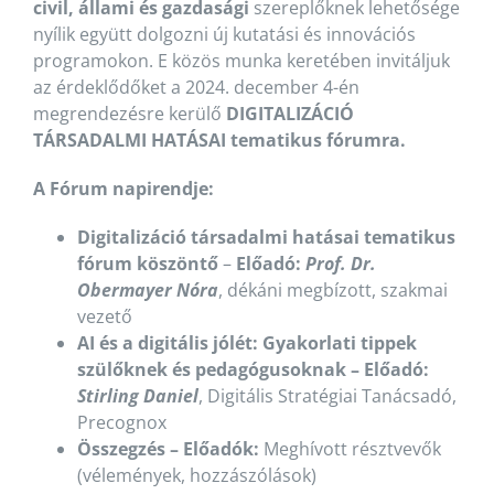
civil, állami és gazdasági
szereplőknek lehetősége
nyílik együtt dolgozni új kutatási és innovációs
programokon. E közös munka keretében invitáljuk
az érdeklődőket a 2024. december 4-én
megrendezésre kerülő
DIGITALIZÁCIÓ
TÁRSADALMI HATÁSAI
tematikus fórumra.
A Fórum napirendje:
Digitalizáció társadalmi hatásai tematikus
fórum köszöntő
–
Előadó:
Prof. Dr.
Obermayer Nóra
, dékáni megbízott, szakmai
vezető
AI és a digitális jólét: Gyakorlati tippek
szülőknek és pedagógusoknak – Előadó:
Stirling Daniel
, Digitális Stratégiai Tanácsadó,
Precognox
Összegzés – Előadók:
Meghívott résztvevők
(vélemények, hozzászólások)