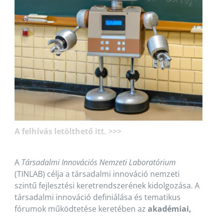
A felhívás letölthető itt. >>>
A
Társadalmi Innovációs Nemzeti Laboratórium
(TINLAB) célja a társadalmi innováció nemzeti
szintű fejlesztési keretrendszerének kidolgozása. A
társadalmi innováció definiálása és tematikus
fórumok működtetése keretében az
akadémiai,