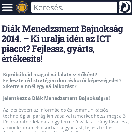
Diák Menedzsment Bajnokság
2014. – Ki uralja idén az ICT
piacot? Fejlessz, gyárts,
értékesíts!
Kipróbálnád magad vállalatvezetőként?
Fejlesztenéd stratégiai döntéshozói képességedet?
Sikerre vinnél egy vállalkozást?
Jelentkezz a Diák Menedzsment Bajnokságra!
Az idei évben az információs és kommunikációs
technológiai iparág kihívásaival ismerkedhetsz meg: a 3
fős csapatod feladata egy termelő vállalat irányítása lesz,
aminek során elsősorban a gyártást, fejlesztést és