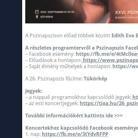
A Pszinapszison előad többek között
Edith Eva 
A részletes programtervről a Pszinapszis Fac
– Facebook esemény:
https://fb.me/e/4tMcllea
– Előadások a honlapon:
https://www.pszinaps
– Saját élmény műhelyek a honlapon:
https://w
A 26. Pszinapszis főcíme:
Tükörkép
Jegyek:
– a nappali programokhoz kapcsolódó jegyek:
ht
– az esti koncertjegyek:
https://tixa.hu/26_pszi
További információkért kattints ide >>>
Koncertekhez kapcsolódó Facebook esemény
1. nap:
https://fb.me/e/3tYdvRFPP