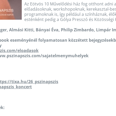
Az Eötvös 10 Művelődési ház fog otthont adni 
előadásoknak, workshopoknak, kerekasztal-besz
programoknak is, így például a színháznak, él
esténként pedig a Gólya Presszó és Közösségi
Eger, Almási Kitti, Bányai Éva, Philip Zimbardo, Limpár I
ebook eseményénél folyamatosan közzétett bejegyzésekbő
y
zis.com/eloadasok
ww.pszinapszis.com/sajatelmenymuhelyek
tps://tixa.hu/26_pszinapszis
napszis_koncert
ek: