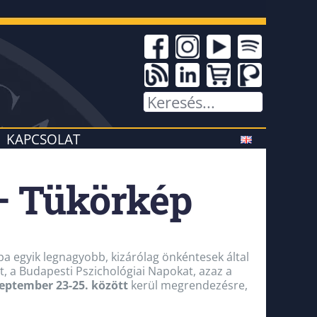
KAPCSOLAT
– Tükörkép
 egyik legnagyobb, kizárólag önkéntesek által
, a Budapesti Pszichológiai Napokat, azaz a
zeptember 23-25. között
kerül megrendezésre,