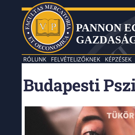
PANNON 
GAZDASÁ
RÓLUNK
FELVÉTELIZŐKNEK
KÉPZÉSEK
Budapesti Psz