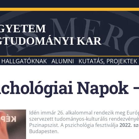
EGYETEM
GTUDOMÁNYI KAR
HALLGATÓKNAK
ALUMNI
KUTATÁS, PROJEKTEK
ichológiai Napok 
Idén immár 26. alkalommal rendezik meg Európa
szervezett tudományos-kulturális rendezvényét
Pszinapszist. A pszichológia fesztiválja
2022. s
Budapesten.