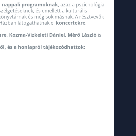
a
nappali programoknak
, azaz a pszichológiai
élgetéseknek, és emellett a kulturális
őkönyvtárnak és még sok másnak. A résztvevők
 Házban látogathatnak el
koncertekre
.
mre, Kozma-Vízkeleti Dániel, Mérő László
is.
l, és a honlapról tájékozódhattok: