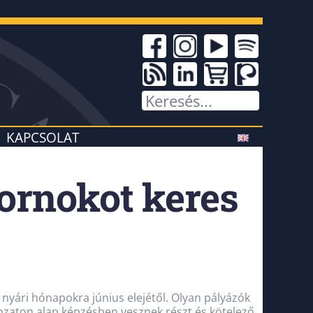
KAPCSOLAT
kornokot keres
 nyári hónapokra június elejétől. Olyan pályázók
agozaton alap képzésben vesznek részt és kötelező