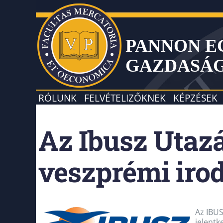
PANNON 
GAZDASÁ
RÓLUNK
FELVÉTELIZŐKNEK
KÉPZÉSEK
Az Ibusz Utazá
veszprémi iro
Az IBUS
jelentk