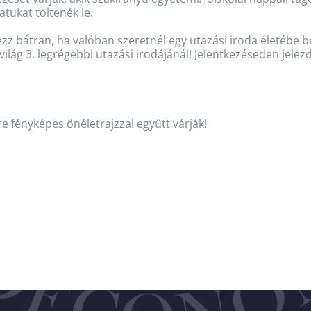
atukat töltenék le.
ezz bátran, ha valóban szeretnél egy utazási iroda életébe b
ilág 3. legrégebbi utazási irodájánál! Jelentkezéseden jelez
e fényképes önéletrajzzal együtt várják!