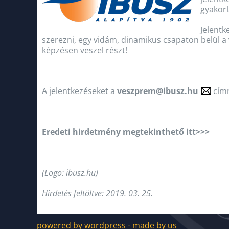
gyakorl
Jelentk
szerezni, egy vidám, dinamikus csapaton belül a v
képzésen veszel részt!
A jelentkezéseket a
veszprem@ibusz.hu
címr
Eredeti hirdetmény megtekinthető itt>>>
(Logo: ibusz.hu)
Hirdetés feltöltve: 2019. 03. 25.
powered by wordpress - made by us