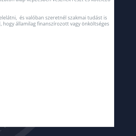
elelátni, és valóban szeretnél szakmai tudást is
d, hogy államilag finanszírozott vagy önköltséges