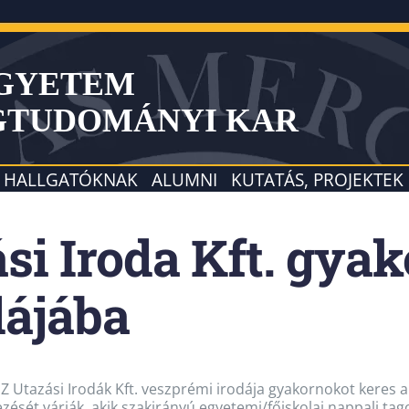
EGYETEM
GTUDOMÁNYI KAR
HALLGATÓKNAK
ALUMNI
KUTATÁS, PROJEKTEK
si Iroda Kft. gya
dájába
Z Utazási Irodák Kft. veszprémi irodája gyakornokot keres a
ezését várják, akik szakirányú egyetemi/főiskolai nappali t