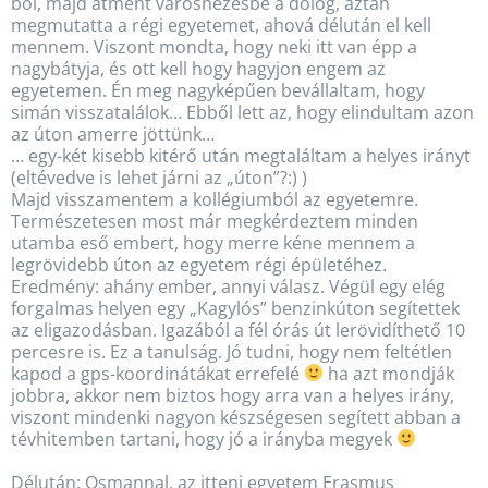
ből, majd átment városnézésbe a dolog, aztán
megmutatta a régi egyetemet, ahová délután el kell
mennem. Viszont mondta, hogy neki itt van épp a
nagybátyja, és ott kell hogy hagyjon engem az
egyetemen. Én meg nagyképűen bevállaltam, hogy
simán visszatalálok… Ebből lett az, hogy elindultam azon
az úton amerre jöttünk…
… egy-két kisebb kitérő után megtaláltam a helyes irányt
(eltévedve is lehet járni az „úton”?:) )
Majd visszamentem a kollégiumból az egyetemre.
Természetesen most már megkérdeztem minden
utamba eső embert, hogy merre kéne mennem a
legrövidebb úton az egyetem régi épületéhez.
Eredmény: ahány ember, annyi válasz. Végül egy elég
forgalmas helyen egy „Kagylós” benzinkúton segítettek
az eligazodásban. Igazából a fél órás út lerövidíthető 10
percesre is. Ez a tanulság. Jó tudni, hogy nem feltétlen
kapod a gps-koordinátákat errefelé
ha azt mondják
jobbra, akkor nem biztos hogy arra van a helyes irány,
viszont mindenki nagyon készségesen segített abban a
tévhitemben tartani, hogy jó a irányba megyek
Délután: Osmannal, az itteni egyetem Erasmus