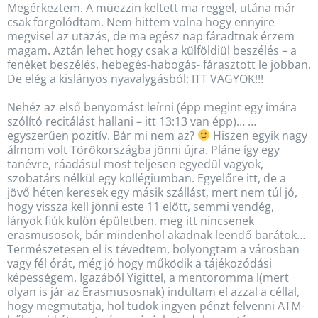
Megérkeztem. A müezzin keltett ma reggel, utána már
csak forgolódtam. Nem hittem volna hogy ennyire
megvisel az utazás, de ma egész nap fáradtnak érzem
magam. Aztán lehet hogy csak a külföldiül beszélés – a
fenéket beszélés, hebegés-habogás- fárasztott le jobban.
De elég a kislányos nyavalygásból: ITT VAGYOK!!!
Nehéz az első benyomást leírni (épp megint egy imára
szólító recitálást hallani – itt 13:13 van épp)… …
egyszerűen pozitív. Bár mi nem az?
Hiszen egyik nagy
álmom volt Törökországba jönni újra. Pláne így egy
tanévre, ráadásul most teljesen egyedül vagyok,
szobatárs nélkül egy kollégiumban. Egyelőre itt, de a
jövő héten keresek egy másik szállást, mert nem túl jó,
hogy vissza kell jönni este 11 előtt, semmi vendég,
lányok fiúk külön épületben, meg itt nincsenek
erasmusosok, bár mindenhol akadnak leendő barátok…
Természetesen el is tévedtem, bolyongtam a városban
vagy fél órát, még jó hogy működik a tájékozódási
képességem. Igazából Yigittel, a mentoromma l(mert
olyan is jár az Erasmusosnak) indultam el azzal a céllal,
hogy megmutatja, hol tudok ingyen pénzt felvenni ATM-