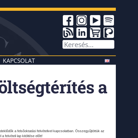
KAPCSOLAT
öltségtérítés a
deklődők a felsőoktatási felvételivel kapcsolatban. Összegyűjtöttük az
felvételi lap kitöltése előtt!