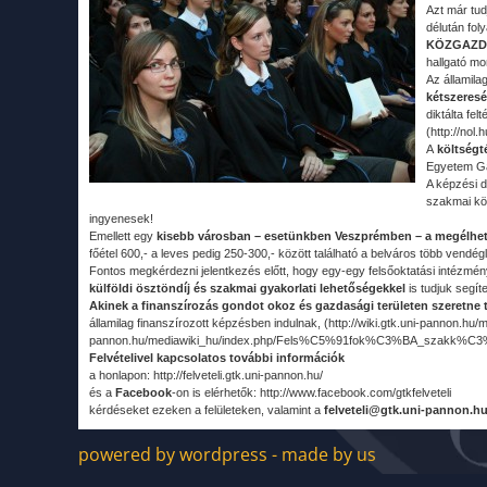
Azt már tud
délután fol
KÖZGAZDA
hallgató mo
Az államil
kétszeresé
diktálta fel
(http://nol
A
költségt
Egyetem Gaz
A képzési d
szakmai kö
ingyenesek!
Emellett egy
kisebb városban – esetünkben Veszprémben – a megélhet
főétel 600,- a leves pedig 250-300,- között található a belváros több vendégl
Fontos megkérdezni jelentkezés előtt, hogy egy-egy felsőoktatási intézm
külföldi ösztöndíj és szakmai gyakorlati lehetőségekkel
is tudjuk segíte
Akinek a finanszírozás gondot okoz és gazdasági területen szeretne
államilag finanszírozott képzésben indulnak, (http://wiki.gtk.uni-pannon.h
pannon.hu/mediawiki_hu/index.php/Fels%C5%91fok%C3%BA_szakk%C3%
Felvételivel kapcsolatos további információk
a honlapon: http://felveteli.gtk.uni-pannon.hu/
és a
Facebook
-on is elérhetők: http://www.facebook.com/gtkfelveteli
kérdéseket ezeken a felületeken, valamint a
felveteli@gtk.uni-pannon.h
powered by wordpress - made by us