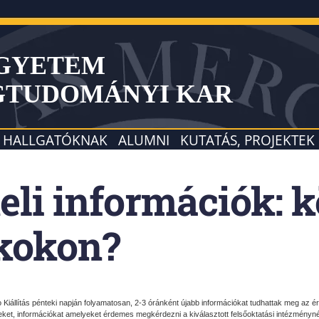
EGYETEM
GTUDOMÁNYI KAR
HALLGATÓKNAK
ALUMNI
KUTATÁS, PROJEKTEK
eli információk: k
kokon?
 Kiállítás pénteki napján folyamatosan, 2-3 óránként újabb információkat tudhattak meg az ér
reket, információkat amelyeket érdemes megkérdezni a kiválasztott felsőoktatási intézménynél a 