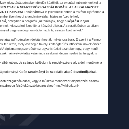
Ezek elosztását pénteken délelőtt közölték az oktatási intézményekkel, a
BEN CSAK A NEMZETKÖZI GAZDÁLKODÁSI, AZ ALKALMAZOTT
ZOTT KÉPZÉS!
Tehát bárhova is jelentkezik ebben a felvételi eljárásban a
berében kezdi a tanulmányaidat, biztosan fizetnie kell.
k alá
, amelyben a hallgatók „azt vállalják, hogy a
képzési idejük
mennek, vissza kell fizetniük a képzési díjukat. A szerződésben az állam
ányait vagy esetleg nem diplomázik le, szintén fizetnie kell.”
tatas.pdf) pénteken délután hozták nyilvánosságra. E szerint a Pannon
területén, mely összeg a tavalyi költségtérítés inflációval növelt értéke.
t
! A diploma megszerzéséhez ugyanis üzleti szakokon egy, vagy kettő
akmai nyelvoktatás valamint a szakmai idegen nyelvű tantárgyak is
y albérletben, de számos kollégium is rendelkezésre áll, a déli menüknél a
aságtudományi Karán
tanulmányi és szociális alapú ösztöndíjakkal,
emzetközi gazdálkodási, vagy a műszaki menedzser alapképzési szakok
szírozott felsőfokú szakképzéseket (http://wiki.gtk.uni-