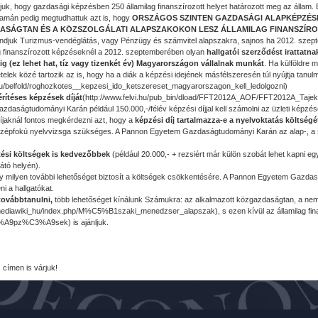
juk, hogy gazdasági képzésben 250 államilag finanszírozott helyet határozott meg az állam. 
yamán pedig megtudhattuk azt is, hogy
ORSZÁGOS SZINTEN GAZDASÁGI ALAPKÉPZÉS
SÁGTAN ÉS A KÖZSZOLGÁLATI ALAPSZAKOKON LESZ ÁLLAMILAG FINANSZÍRO
ndjuk Turizmus-vendéglátás, vagy Pénzügy és számvitel alapszakra, sajnos ha 2012. szeptem
ag finanszírozott képzéseknél a 2012. szeptemberében olyan
hallgatói szerződést irattatna
ig (ez lehet hat, tíz vagy tizenkét év) Magyarországon vállalnak munkát
. Ha külföldre 
tételek közé tartozik az is, hogy ha a diák a képzési idejének másfélszeresén túl nyújtja tanulm
.hu/belfold/roghozkotes__kepzesi_ido_ketszereset_magyarorszagon_kell_ledolgozni)
érítéses képzések díját
(http://www.felvi.hu/pub_bin/dload/FFT2012A_AOF/FFT2012A_Tajekoz
daságtudományi Karán például 150.000,-/félév képzési díjjal kell számolni az üzleti képzések 
íjaknál fontos megkérdezni azt, hogy a
képzési díj tartalmazza-e a nyelvoktatás költségé
zépfokú nyelvvizsga szükséges. A Pannon Egyetem Gazdaságtudományi Karán az alap-, a sz
ési költségek is kedvezőbbek
(például 20.000,- + rezsiért már külön szobát lehet kapni eg
átó helyén).
ény milyen további lehetőséget biztosít a költségek csökkentésére. A Pannon Egyetem Gazd
ni a hallgatókat.
 továbbtanulni,
több lehetőséget kínálunk Számukra: az alkalmazott közgazdaságtan, a n
u/mediawiki_hu/index.php/M%C5%B1szaki_menedzser_alapszak), s ezen kívül az államilag finan
A9pz%C3%A9sek) is ajánljuk.
u
címen is várjuk!