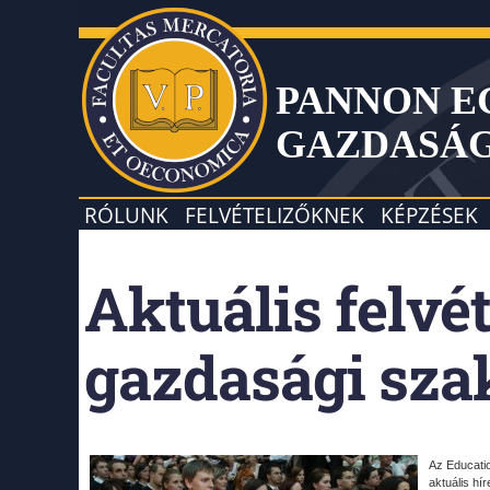
PANNON 
GAZDASÁ
RÓLUNK
FELVÉTELIZŐKNEK
KÉPZÉSEK
Aktuális felvét
gazdasági sza
Az Educatio
aktuális hí