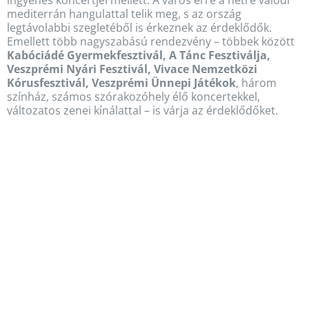
ingyenes koncertjei mellett. A város erre a hétre valódi
mediterrán hangulattal telik meg, s az ország
legtávolabbi szegletéből is érkeznek az érdeklődők.
Emellett több nagyszabású rendezvény – többek között
Kabóciádé Gyermekfesztivál, A Tánc Fesztiválja,
Veszprémi Nyári Fesztivál, Vivace Nemzetközi
Kórusfesztivál, Veszprémi Ünnepi Játékok
, három
színház, számos szórakozóhely élő koncertekkel,
változatos zenei kínálattal – is várja az érdeklődőket.