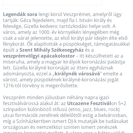
Legendák sora
lengi körül Veszprémet, amelyről úgy
tartják: Géza fejedelem, majd fia I. István király és
felesége, Gizella kedvenc tartózkodási helye volt. A
város, amely az 1000. év környékén lényegében még
csak a várat jelentette, az első királyi pár idején élte első
fénykorát. Ők alapították a püspökséget, támogatásukkal
épült a
Szent Mihály Székesegyház
és a
veszprémvölgyi apácakolostor
– itt készülhetett az a
miseruha, amely a magyar királyok koronázási palástja
lett. Gizella királyné koronáját az itteni egyháznak
adományozta, ezzel a „
királynék városává
” emelte a
várost, amely püspökének királyné-koronázási jogát
1216-tól törvény is megerősítette.
Veszprém minden júliusban néhány napra igazi
fesztiválvárossá alakul át: az
Utcazene Fesztivál
on 5+2
színpadon különböző stílusú (etno, jazz, blues, rock)
utcai formációk zenélnek délelőttől estig a belvárosban,
míg a Színházkertben ismert DJ-k mutatják be tudásukat
országosan és nemzetközi szinten ismert zenészek