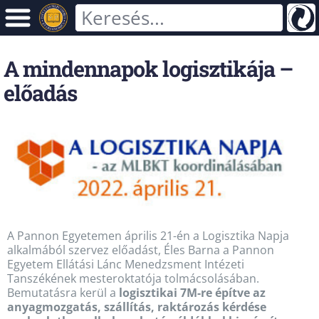
A mindennapok logisztikája –
előadás
A Pannon Egyetemen április 21-én a Logisztika Napja
alkalmából szervez előadást,
Éles Barna a Pannon
Egyetem Ellátási Lánc Menedzsment Intézeti
Tanszékének mesteroktatója tolmácsolásában.
Bemutatásra kerül a
logisztikai 7M-re építve az
anyagmozgatás, szállítás, raktározás kérdése