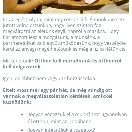
Ez az egész olyan, mint egy rossz sci-fi. Álmunkban sem
jutott volna eszünkbe, hogy ilyen szinten fog
megváltozni az életünk egyik napról a másikra. Hogy
korlátozott lesz a mozgásunk, a munkánk, a
partnereinkkel való együttműködésünk, hogy veszélybe
kerül az anyagi megélhetésünk és még a fizikai létünk is.
Mit tehetünk?
Otthon kell maradnunk és otthonról
kell dolgoznunk.
Igen, de ehhez nem vagyunk hozzászokva…
Eltelt most már egy pár hét, de még mindig ott
vannak a megválaszolatlan kérdések, amikkel
küzködünk:
Hogyan végezzük el a munkánkat ugyanolyan
jól otthon, mint az irodában?
Hogyan integráljuk a csapatot?