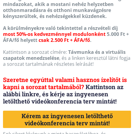
mindazokat, akik a mostani nehéz helyzetben
otthonmaradásra és otthoni munkavágzésre
kényszerültek, és nehézségekkel küzdenek.
A körülményekre való tekintettel a részvételi díj
most 50%-os kedvezménnyel modulonként
5.000 Ft +
ÁFA/fő helyett
csak 2.500 Ft + ÁFA/fő
.
Kattintson a sorozat címére:
Távmunka és a virtuális
csapatok menedzselése
, és a linken keresztül látni fogja
a sorozat tartalmának részletes leírását!
Szeretne egyúttal valami hasznos ízelítőt is
kapni a sorozat tartalmából?
Kattintson az
alábbi linkre, és kérje az ingyenesen
letölthető videókonferencia terv mintát!
Kérem az ingyenesen letölthető
videókonferencia terv mintát!