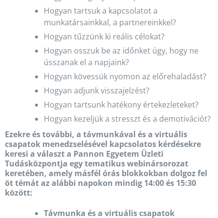
Hogyan tartsuk a kapcsolatot a
munkatársainkkal, a partnereinkkel?
Hogyan tűzzünk ki reális célokat?
Hogyan osszuk be az időnket úgy, hogy ne
ússzanak el a napjaink?
Hogyan kövessük nyomon az előrehaladást?
Hogyan adjunk visszajelzést?
Hogyan tartsunk hatékony értekezleteket?
Hogyan kezeljük a stresszt és a demotivációt?
Ezekre és további, a távmunkával és a virtuális
csapatok menedzselésével kapcsolatos kérdésekre
keresi a választ a Pannon Egyetem Üzleti
Tudásközpontja egy tematikus webinársorozat
keretében, amely másfél órás blokkokban dolgoz fel
öt témát az alábbi napokon mindig 14:00 és 15:30
között:
Távmunka és a virtuális csapatok