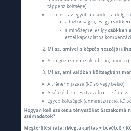
táppénz költsége)
Jobb lesz az együttműködés, a dolgoz
a biztonságra, és így
csökken
a minőségre, és így
csökken a
ezzel kapcsolatos kompenzác
Mi az, amivel a képzés hozzájárulh
A dolgozók nemcsak jobban, hanem (re
Mi az, ami valóban költségként mer
A tréner díjazása (külső vagy belső)
A képzésben résztvevők munkából való
Egyéb költségek (adminisztráció, külső 
Hogyan kell ezeket a tényezőket összekombinál
számadatok?
Megtérülési ráta: (Megtakarítás + bevétel) / K