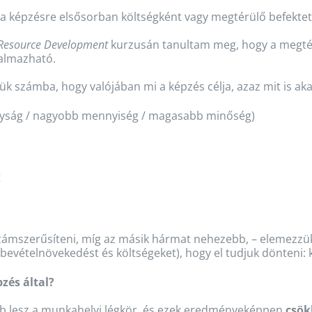
 képzésre elsősorban költségként vagy megtérülő befektet
esource Development
kurzusán tanultam meg, hogy a megtérü
kalmazható.
k számba, hogy valójában mi a képzés célja, azaz mit is akar
nyság / nagyobb mennyiség / magasabb minőség)
g
 számszerűsíteni, míg az másik hármat nehezebb, – elemezzü
bevételnövekedést és költségeket), hogy el tudjuk dönteni:
zés által?
bb lesz a munkahelyi légkör, és ezek eredményeképpen
csök