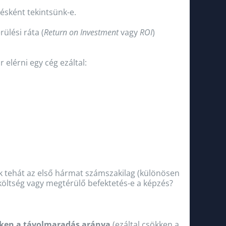
ésként tekintsünk-e.
lési ráta (
Return on Investment
vagy
ROI
)
 elérni egy cég ezáltal:
k tehát az első hármat számszakilag (különösen
 költség vagy megtérülő befektetés-e a képzés?
ken a távolmaradás aránya
(ezáltal csökken a