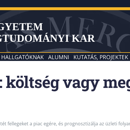
EGYETEM
GTUDOMÁNYI KAR
HALLGATÓKNAK
ALUMNI
KUTATÁS, PROJEKTEK
: költség vagy me
 fellegeket a piac egére, és prognosztizálja az üzleti fol