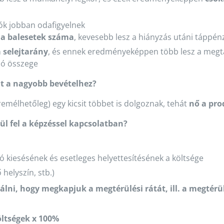
ók jobban odafigyelnek
 a balesetek száma
, kevesebb lesz a hiányzás utáni táppén
 selejtarány
, és ennek eredményeképpen több lesz a megtak
ió összege
at a nagyobb bevételhez?
mélhetőleg) egy kicsit többet is dolgoznak, tehát
nő a pro
ül fel a képzéssel kapcsolatban?
 kiesésének és esetleges helyettesítésének a költsége
helyszín, stb.)
ni, hogy megkapjuk a megtérülési rátát, ill. a megtérülé
öltségek x 100%