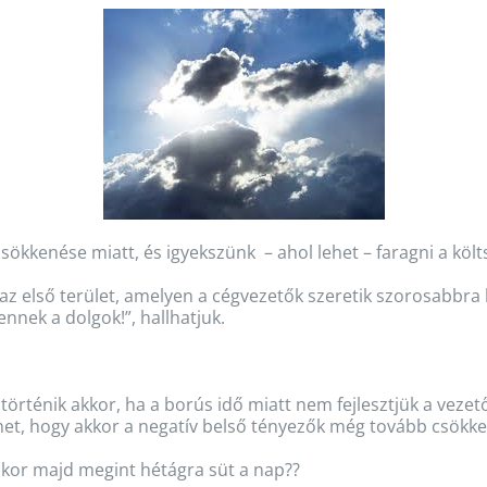
ökkenése miatt, és igyekszünk – ahol lehet – faragni a köl
 első terület, amelyen a cégvezetők szeretik szorosabbra hú
nek a dolgok!”, hallhatjuk.
történik akkor, ha a borús idő miatt nem fejlesztjük a veze
et, hogy akkor a negatív belső tényezők még tovább csökk
mikor majd megint hétágra süt a nap??