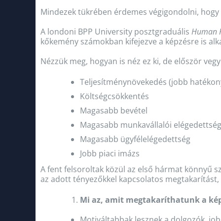
Mindezek tükrében érdemes végigondolni, hogy a
A londoni BPP University posztgraduális
Human R
kőkemény számokban kifejezve a képzésre is al
Nézzük meg, hogyan is néz ez ki, de először vegyü
Teljesítménynövekedés (jobb hatéko
Költségcsökkentés
Magasabb bevétel
Magasabb munkavállalói elégedettsé
Magasabb ügyfélelégedettség
Jobb piaci imázs
A fent felsoroltak közül az első hármat könnyű
az adott tényezőkkel kapcsolatos megtakarítást, 
Mi az, amit megtakaríthatunk a kép
Motiváltabbak lesznek a dolgozók, jo