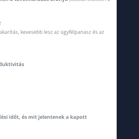
z
arítás, kevesebb lesz az ügyfélpanasz és az
duktivitás
si időt, és mit jelentenek a kapott