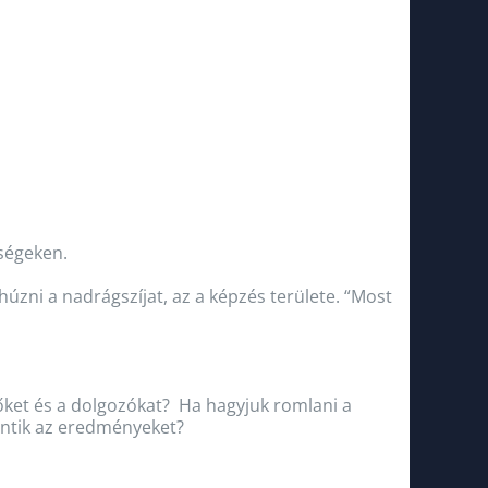
tségeken.
zni a nadrágszíjat, az a képzés területe. “Most
tőket és a dolgozókat? Ha hagyjuk romlani a
entik az eredményeket?