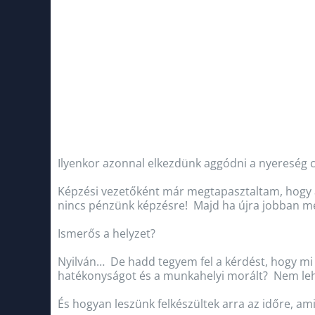
Ilyenkor azonnal elkezdünk aggódni a nyereség cs
Képzési vezetőként már megtapasztaltam, hogy az
nincs pénzünk képzésre! Majd ha újra jobban men
Ismerős a helyzet?
Nyilván… De hadd tegyem fel a kérdést, hogy mi 
hatékonyságot és a munkahelyi morált? Nem leh
És hogyan leszünk felkészültek arra az időre, a