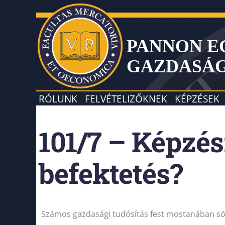
PANNON 
GAZDASÁ
RÓLUNK
FELVÉTELIZŐKNEK
KÉPZÉSEK
101/7 – Képzés
befektetés?
Számos gazdasági tudósítás fest mostanában sötét