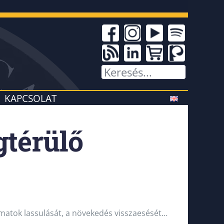
KAPCSOLAT
gtérülő
yamatok lassulását, a növekedés visszaesését…