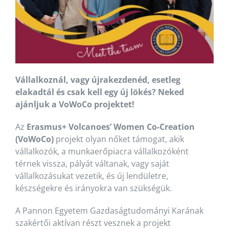
Vállalkoznál, vagy újrakezdenéd, esetleg
elakadtál és csak kell egy új lökés? Neked
ajánljuk a VoWoCo projektet!
Az
Erasmus+ Volcanoes’ Women Co-Creation
(VoWoCo)
projekt olyan nőket támogat, akik
vállalkozók, a munkaerőpiacra vállalkozóként
térnek vissza, pályát váltanak, vagy saját
vállalkozásukat vezetik, és új lendületre,
készségekre és irányokra van szükségük.
A Pannon Egyetem Gazdaságtudományi Karának
szakértői aktívan részt vesznek a projekt