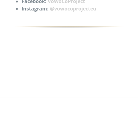
Facebook:
VoWoCoProject
Instagram:
@vowocoprojecteu