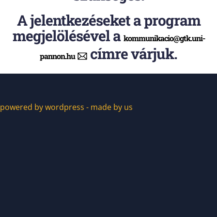
A jelentkezéseket a program
megjelölésével a
kommunikacio@gtk.uni-
címre várjuk.
pannon.hu
powered by wordpress - made by us