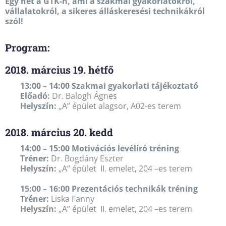
Egy hét a GTK-n, ami a szakmai gyakorlatokról,
vállalatokról, a sikeres álláskeresési technikákról
szól!
Program:
2018. március 19. hétfő
13:00 – 14:00 Szakmai gyakorlati tájékoztató
Előadó:
Dr. Balogh Ágnes
Helyszín:
„A” épület alagsor, A02-es terem
2018. március 20. kedd
14:00 – 15:00 Motivációs levélíró tréning
Tréner:
Dr. Bogdány Eszter
Helyszín:
„A” épület II. emelet, 204 –es terem
15:00 – 16:00 Prezentációs technikák tréning
Tréner:
Liska Fanny
Helyszín:
„A” épület II. emelet, 204 –es terem