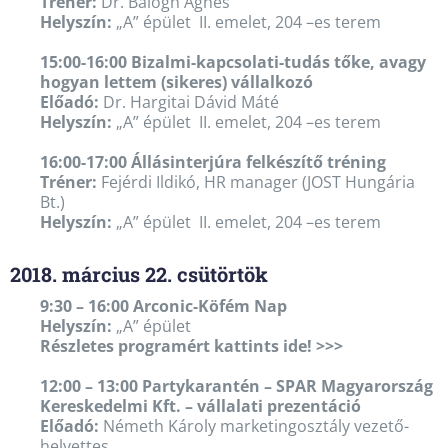
Tréner:
Dr. Balogh Ágnes
Helyszín:
„A” épület II. emelet, 204 –es terem
15:00-16:00 Bizalmi-kapcsolati-tudás tőke, avagy
hogyan lettem (sikeres) vállalkozó
Előadó:
Dr. Hargitai Dávid Máté
Helyszín:
„A” épület II. emelet, 204 –es terem
16:00-17:00 Állásinterjúra felkészítő tréning
Tréner:
Fejérdi Ildikó, HR manager (JOST Hungária
Bt.)
Helyszín:
„A” épület II. emelet, 204 –es terem
2018. március 22. csütörtök
9:30 – 16:00 Arconic-Köfém Nap
Helyszín:
„A” épület
Részletes programért kattints ide! >>>
12:00 – 13:00 Partykarantén – SPAR Magyarország
Kereskedelmi Kft. – vállalati prezentáció
Előadó:
Németh Károly marketingosztály vezető-
helyettes