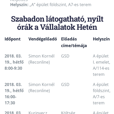
Helyszín:
„A” épület földszint, A7-es terem
Szabadon látogatható, nyílt
órák a Vállalatok Hetén
Időpont
Vendégelőadó
Előadás
Helyszín
címe/témája
2018. 03.
Simon Kornél
GSD
A épület
19., hétfő
(Reconline)
I. emelet,
8:00-9:30
A/114-es
terem
2018. 03.
Simon Kornél
GSD
A épület
19., hétfő
(Reconline)
földszint,
16:00-
A/7-es
17:30
terem
2018. 03.
Kurinyecz
Költség,
A épület