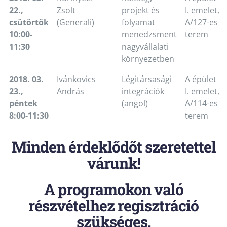
22.,
Zsolt
projekt és
I. emelet,
csütörtök
(Generali)
folyamat
A/127-es
10:00-
menedzsment
terem
11:30
nagyvállalati
környezetben
2018. 03.
Ivánkovics
Légitársasági
A épület
23.,
András
integrációk
I. emelet,
péntek
(angol)
A/114-es
8:00-11:30
terem
Minden érdeklődőt szeretettel
várunk!
A programokon való
részvételhez regisztráció
szükséges.