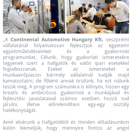
„A
Continental Automotive Hungary Kft.
veszprémi
vállalatánál folyamatosan fejlesztjük az egyetemi
együttműködéseinket és a gyakornoki
programunkat. Célunk, hogy gyakorlati ismeretekre
tegyenek szert a hallgatók és valós ipari esetekkel
foglalkozzanak. Ezeket az ismereteket a
munkaerőpiacon bármely vállalatnál tudják majd
kamatoztatni, de főként annak örülünk, ha ezt nálunk
teszik meg. A program számunkra is előnyös, hiszen egy
kreatív és ambíciózus gyakornok a munkájával és
fejlesztési javaslataival számos esetben hozzá tud
járulni, illetve előrelendíteni egy-egy osztály
hatékonyságát.
Amit elvárunk a hallgatóktól és minden előadásunkon
külön kiemeljük, hogy mennyire fontos az angol