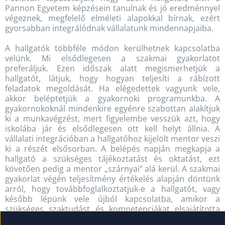
Pannon Egyetem képzésein tanulnak és jó eredménnyel
végeznek, megfelelő elméleti alapokkal bírnak, ezért
gyorsabban integrálódnak vállalatunk mindennapjaiba.
A hallgatók többféle módon kerülhetnek kapcsolatba
velünk. Mi elsődlegesen a szakmai gyakorlatot
preferáljuk. Ezen időszak alatt megismerhetjük a
hallgatót, látjuk, hogy hogyan teljesíti a rábízott
feladatok megoldását. Ha elégedettek vagyunk vele,
akkor beléptetjük a gyakornoki programunkba. A
gyakornokoknál mindenkire egyénre szabottan alakítjuk
ki a munkavégzést, mert figyelembe vesszük azt, hogy
iskolába jár és elsődlegesen ott kell helyt állnia. A
vállalati integrációban a hallgatóhoz kijelölt mentor veszi
ki a részét elsősorban. A belépés napján megkapja a
hallgató a szükséges tájékoztatást és oktatást, ezt
követően pedig a mentor „szárnyai” alá kerül. A szakmai
gyakorlat végén teljesítmény értékelés alapján döntünk
arról, hogy továbbfoglalkoztatjuk-e a hallgatót, vagy
később lépünk vele újból kapcsolatba, amikor a
szükséges szaktudást és kompetenciákat elsajátította
vagy bővítette.”