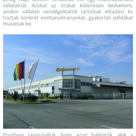
vállalatnál. Azokat az órákat különösen kedveltem,
amikor vállalati vendégoktatók tartottak előadást és
hoztak konkrét esettanulmányokat, gyakorlati példákat
mutattak be.
Pozitívan tapasztaljuk, hogy azon hallgatók, akik a