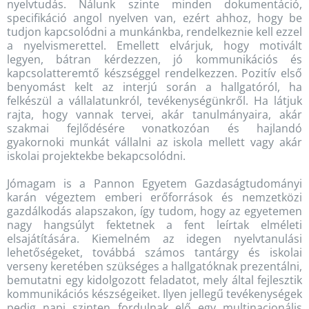
nyelvtudás. Nálunk szinte minden dokumentáció,
specifikáció angol nyelven van, ezért ahhoz, hogy be
tudjon kapcsolódni a munkánkba, rendelkeznie kell ezzel
a nyelvismerettel. Emellett elvárjuk, hogy motivált
legyen, bátran kérdezzen, jó kommunikációs és
kapcsolatteremtő készséggel rendelkezzen. Pozitív első
benyomást kelt az interjú során a hallgatóról, ha
felkészül a vállalatunkról, tevékenységünkről. Ha látjuk
rajta, hogy vannak tervei, akár tanulmányaira, akár
szakmai fejlődésére vonatkozóan és hajlandó
gyakornoki munkát vállalni az iskola mellett vagy akár
iskolai projektekbe bekapcsolódni.
Jómagam is a Pannon Egyetem Gazdaságtudományi
karán végeztem emberi erőforrások és nemzetközi
gazdálkodás alapszakon, így tudom, hogy az egyetemen
nagy hangsúlyt fektetnek a fent leírtak elméleti
elsajátítására. Kiemelném az idegen nyelvtanulási
lehetőségeket, továbbá számos tantárgy és iskolai
verseny keretében szükséges a hallgatóknak prezentálni,
bemutatni egy kidolgozott feladatot, mely által fejlesztik
kommunikációs készségeiket. Ilyen jellegű tevékenységek
pedig napi szinten fordulnak elő egy multinacionális