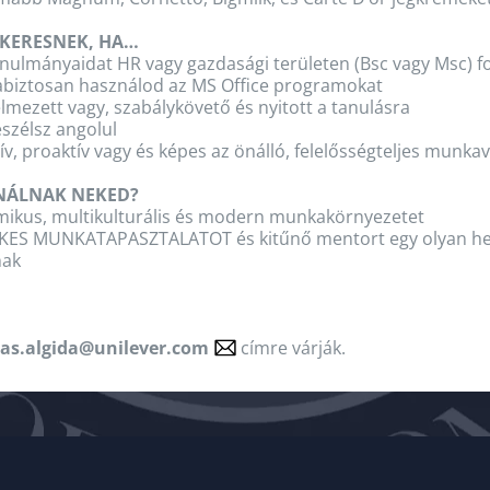
 KERESNEK, HA…
nulmányaidat HR vagy gazdasági területen (Bsc vagy Msc) fo
biztosan használod az MS Office programokat
lmezett vagy, szabálykövető és nyitott a tanulásra
eszélsz angolul
ív, proaktív vagy és képes az önálló, felelősségteljes munka
ÍNÁLNAK NEKED?
mikus, multikulturális és modern munkakörnyezetet
KES MUNKATAPASZTALATOT és kitűnő mentort egy olyan hely
nak
las.algida@unilever.com
címre várják.