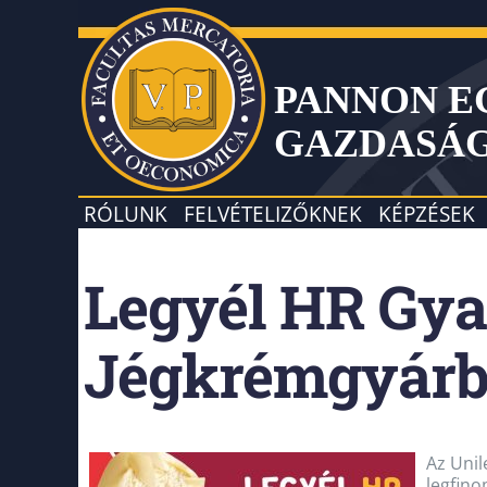
PANNON 
GAZDASÁ
RÓLUNK
FELVÉTELIZŐKNEK
KÉPZÉSEK
Legyél HR Gya
Jégkrémgyárb
Az Unil
legfino