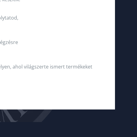
lytatod,
végzésre
en, ahol világszerte ismert termékeket