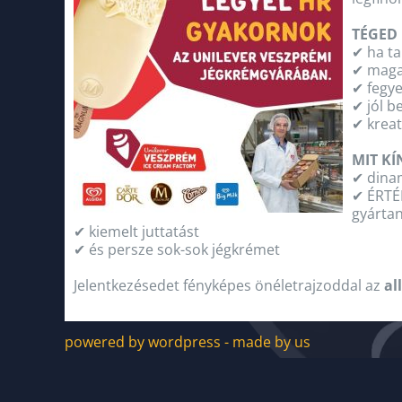
TÉGED
✔ ha ta
✔ maga
✔ fegye
✔ jól b
✔ kreat
MIT K
✔ dina
✔ ÉRTÉ
gyárta
✔ kiemelt juttatást
✔ és persze sok-sok jégkrémet
Jelentkezésedet fényképes önéletrajzoddal az
al
powered by wordpress - made by us