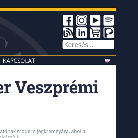
KAPCSOLAT
er Veszprémi
alatának modern jégkrémgyára, ahol a
készítik.