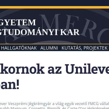
EGYETEM
GTUDOMÁNYI KAR
HALLGATÓKNAK
ALUMNI
KUTATÁS, PROJEKTEK
kornok az Unilev
an!
ever Veszprémi Jégkrémgyár a világ egyik vezető FMCG váll
mabb Magnum, Cornetto, Bigmilk, és Carte D’or jégkrémeket 