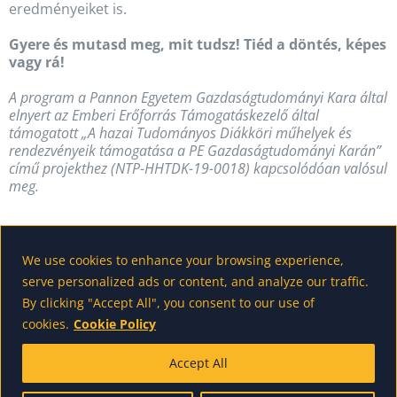
eredményeiket is.
Gyere és mutasd meg, mit tudsz! Tiéd a döntés, képes
vagy rá!
A program a Pannon Egyetem Gazdaságtudományi Kara által
elnyert az Emberi Erőforrás Támogatáskezelő által
támogatott „A hazai Tudományos Diákköri műhelyek és
rendezvényeik támogatása a PE Gazdaságtudományi Karán”
című projekthez (NTP-HHTDK-19-0018) kapcsolódóan valósul
meg.
We use cookies to enhance your browsing experience,
serve personalized ads or content, and analyze our traffic.
By clicking "Accept All", you consent to our use of
cookies.
Cookie Policy
Accept All