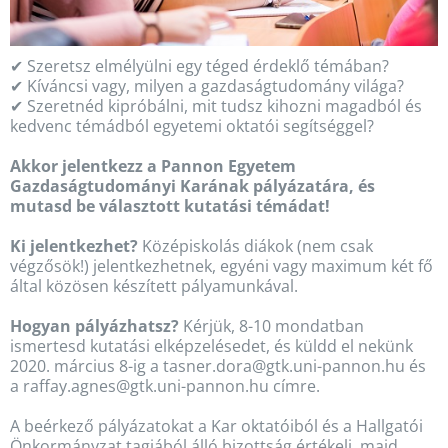
✔ Szeretsz elmélyülni egy téged érdeklő témában?
✔ Kíváncsi vagy, milyen a gazdaságtudomány világa?
✔ Szeretnéd kipróbálni, mit tudsz kihozni magadból és
kedvenc témádból egyetemi oktatói segítséggel?
Akkor jelentkezz a Pannon Egyetem
Gazdaságtudományi Karának pályázatára, és
mutasd be választott kutatási témádat!
Ki jelentkezhet?
Középiskolás diákok (nem csak
végzősök!) jelentkezhetnek, egyéni vagy maximum két fő
által közösen készített pályamunkával.
Hogyan pályázhatsz?
Kérjük, 8-10 mondatban
ismertesd kutatási elképzelésedet, és küldd el nekünk
2020. március 8-ig a tasner.dora@gtk.uni-pannon.hu és
a raffay.agnes@gtk.uni-pannon.hu címre.
A beérkező pályázatokat a Kar oktatóiból és a Hallgatói
Önkormányzat tagjából álló bizottság értékeli, majd