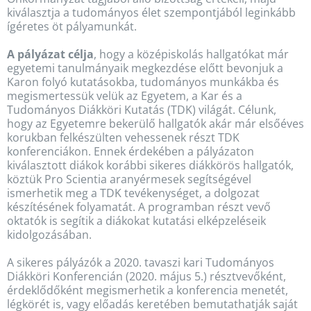
kiválasztja a tudományos élet szempontjából leginkább
ígéretes öt pályamunkát.
A pályázat célja
, hogy a középiskolás hallgatókat már
egyetemi tanulmányaik megkezdése előtt bevonjuk a
Karon folyó kutatásokba, tudományos munkákba és
megismertessük velük az Egyetem, a Kar és a
Tudományos Diákköri Kutatás (TDK) világát. Célunk,
hogy az Egyetemre bekerülő hallgatók akár már elsőéves
korukban felkészülten vehessenek részt TDK
konferenciákon. Ennek érdekében a pályázaton
kiválasztott diákok korábbi sikeres diákkörös hallgatók,
köztük Pro Scientia aranyérmesek segítségével
ismerhetik meg a TDK tevékenységet, a dolgozat
készítésének folyamatát. A programban részt vevő
oktatók is segítik a diákokat kutatási elképzeléseik
kidolgozásában.
A sikeres pályázók a 2020. tavaszi kari Tudományos
Diákköri Konferencián (2020. május 5.) résztvevőként,
érdeklődőként megismerhetik a konferencia menetét,
légkörét is, vagy előadás keretében bemutathatják saját