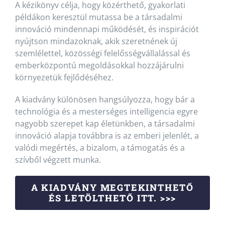
A kézikönyv célja, hogy közérthető, gyakorlati
példákon keresztül mutassa be a társadalmi
innováció mindennapi működését, és inspirációt
nyújtson mindazoknak, akik szeretnének új
szemlélettel, közösségi felelősségvállalással és
emberközpontú megoldásokkal hozzájárulni
környezetük fejlődéséhez.
A kiadvány különösen hangsúlyozza, hogy bár a
technológia és a mesterséges intelligencia egyre
nagyobb szerepet kap életünkben, a társadalmi
innováció alapja továbbra is az emberi jelenlét, a
valódi megértés, a bizalom, a támogatás és a
szívből végzett munka.
A KIADVÁNY MEGTEKINTHETŐ
ÉS LETÖLTHETŐ ITT. >>>