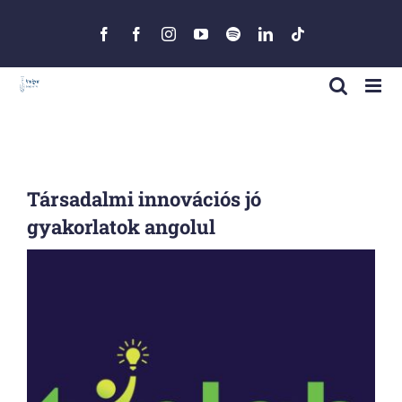
Skip
to
Facebook
Facebook
Instagram
YouTube
Spotify
LinkedIn
Tiktok
content
Társadalmi innovációs jó
gyakorlatok angolul