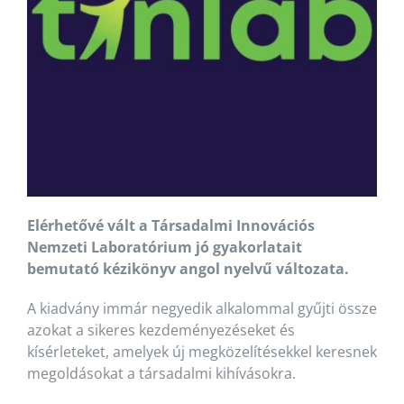
Elérhetővé vált a Társadalmi Innovációs
Nemzeti Laboratórium jó gyakorlatait
bemutató kézikönyv angol nyelvű változata.
A kiadvány immár negyedik alkalommal gyűjti össze
azokat a sikeres kezdeményezéseket és
kísérleteket, amelyek új megközelítésekkel keresnek
megoldásokat a társadalmi kihívásokra.