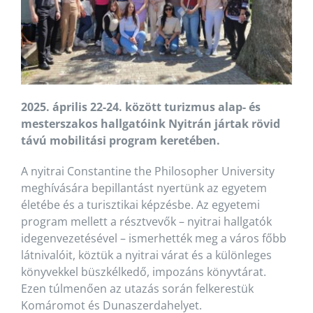
2025. április 22-24. között turizmus alap- és
mesterszakos hallgatóink Nyitrán jártak rövid
távú mobilitási program keretében.
A nyitrai Constantine the Philosopher University
meghívására bepillantást nyertünk az egyetem
életébe és a turisztikai képzésbe. Az egyetemi
program mellett a résztvevők – nyitrai hallgatók
idegenvezetésével – ismerhették meg a város főbb
látnivalóit, köztük a nyitrai várat és a különleges
könyvekkel büszkélkedő, impozáns könyvtárat.
Ezen túlmenően az utazás során felkerestük
Komáromot és Dunaszerdahelyet.