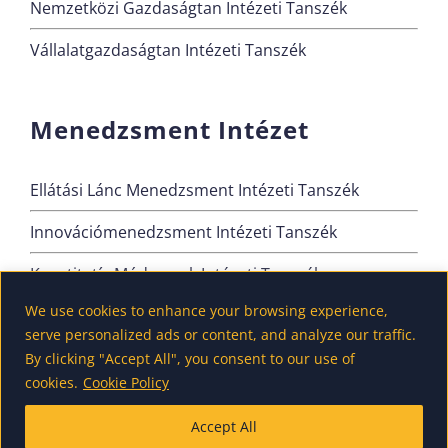
Nemzetközi Gazdaságtan Intézeti Tanszék
Vállalatgazdaságtan Intézeti Tanszék
Menedzsment Intézet
Ellátási Lánc Menedzsment Intézeti Tanszék
Innovációmenedzsment Intézeti Tanszék
Kvantitatív Módszerek Intézeti Tanszék
We use cookies to enhance your browsing experience,
Szervezési és Vezetési Intézeti Tanszék
serve personalized ads or content, and analyze our traffic.
By clicking "Accept All", you consent to our use of
cookies.
Cookie Policy
Accept All