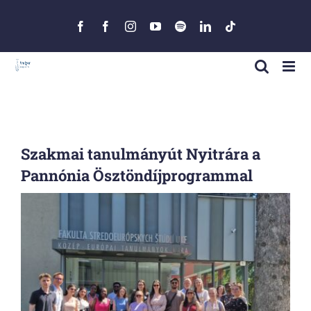
Skip
to
Facebook
Facebook
Instagram
YouTube
Spotify
LinkedIn
Tiktok
content
Szakmai tanulmányút Nyitrára a
Pannónia Ösztöndíjprogrammal