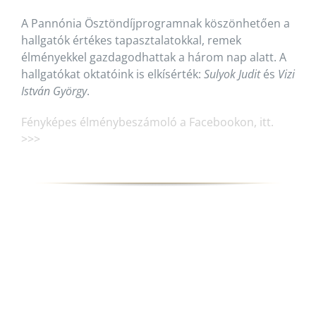
A Pannónia Ösztöndíjprogramnak köszönhetően a
hallgatók értékes tapasztalatokkal, remek
élményekkel gazdagodhattak a három nap alatt. A
hallgatókat oktatóink is elkísérték:
Sulyok Judit
és
Vizi
István György
.
Fényképes élménybeszámoló a Facebookon, itt.
>>>