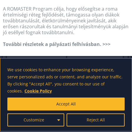
A ROMASTER Program célja, hogy elősegítse a roma
értelmiségi réteg fejlődését, támogassa olyan diákok
továbbtanulását, életkörülményeinek javítását, akik
erősen rászorultak és tanulmányi teljesítményük alapján
jó eséllyel fognak továbbtanulni.
További részletek a pályázati felhívásban. >>>
We use cookies to enhance your browsing experience,
powered by wordpress - made by us
serve personalized ads or content, and analyze our traffic.
By clicking "Accept All", you consent to our use of
cookies.
Cookie Policy
Accept All
Customize
Reject All