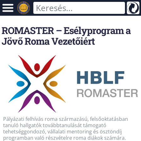
ROMASTER – Esélyprogram a
Jövő Roma Vezetőiért
Pályázati felhívás roma származású, felsőoktatásban
tanuló hallgatók továbbtanulását támogató
tehetséggondozó, vállalati mentoring és ösztöndíj
programban való részvételre roma diákok számára.