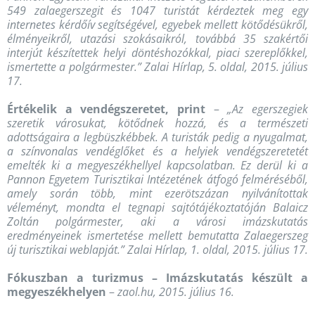
549 zalaegerszegit és 1047 turistát kérdeztek meg egy
internetes kérdőív segítségével, egyebek mellett kötődésükről,
élményeikről, utazási szokásaikról, továbbá 35 szakértői
interjút készítettek helyi döntéshozókkal, piaci szereplőkkel,
ismertette a polgármester.” Zalai Hírlap, 5. oldal, 2015. július
17.
Értékelik a vendégszeretet, print
–
„Az egerszegiek
szeretik városukat, kötődnek hozzá, és a természeti
adottságaira a legbüszkébbek. A turisták pedig a nyugalmat,
a színvonalas vendéglőket és a helyiek vendégszeretetét
emelték ki a megyeszékhellyel kapcsolatban. Ez derül ki a
Pannon Egyetem Turisztikai Intézetének átfogó felméréséből,
amely során több, mint ezerötszázan nyilvánítottak
véleményt, mondta el tegnapi sajtótájékoztatóján Balaicz
Zoltán polgármester, aki a városi imázskutatás
eredményeinek ismertetése mellett bemutatta Zalaegerszeg
új turisztikai weblapját.” Zalai Hírlap, 1. oldal, 2015. július 17.
Fókuszban a turizmus – Imázskutatás készült a
megyeszékhelyen
–
zaol.hu, 2015. július 16.