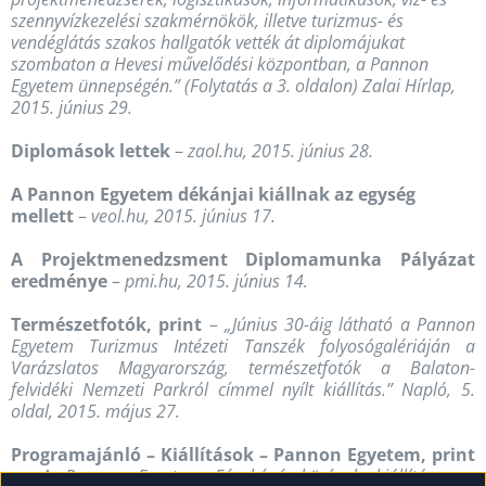
szennyvízkezelési szakmérnökök, illetve turizmus- és
vendéglátás szakos hallgatók vették át diplomájukat
szombaton a Hevesi művelődési központban, a Pannon
Egyetem ünnepségén.” (Folytatás a 3. oldalon) Zalai Hírlap,
2015. június 29.
Diplomások lettek
–
zaol.hu, 2015. június 28.
A Pannon Egyetem dékánjai kiállnak az egység
mellett
–
veol.hu, 2015. június 17.
A Projektmenedzsment Diplomamunka Pályázat
eredménye
–
pmi.hu, 2015. június 14.
Természetfotók, print
–
„Június 30-áig látható a Pannon
Egyetem Turizmus Intézeti Tanszék folyosógalériáján a
Varázslatos Magyarország, természetfotók a Balaton-
felvidéki Nemzeti Parkról címmel nyílt kiállítás.” Napló, 5.
oldal, 2015. május 27.
Programajánló – Kiállítások – Pannon Egyetem, print
–
„A Pannon Egyetem Fényképészkörének kiállítása az