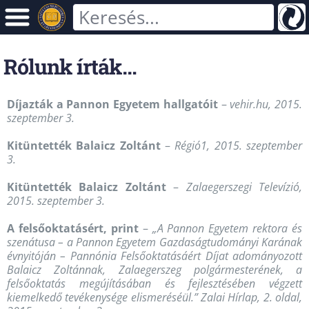
Rólunk írták…
Díjazták a Pannon Egyetem hallgatóit
–
vehir.hu, 2015.
szeptember 3.
Kitüntették Balaicz Zoltánt
–
Régió1, 2015. szeptember
3.
Kitüntették Balaicz Zoltánt
–
Zalaegerszegi Televízió,
2015. szeptember 3.
A felsőoktatásért, print
–
„A Pannon Egyetem rektora és
szenátusa – a Pannon Egyetem Gazdaságtudományi Karának
évnyitóján – Pannónia Felsőoktatásáért Díjat adományozott
Balaicz Zoltánnak, Zalaegerszeg polgármesterének, a
felsőoktatás megújításában és fejlesztésében végzett
kiemelkedő tevékenysége elismeréséül.” Zalai Hírlap, 2. oldal,