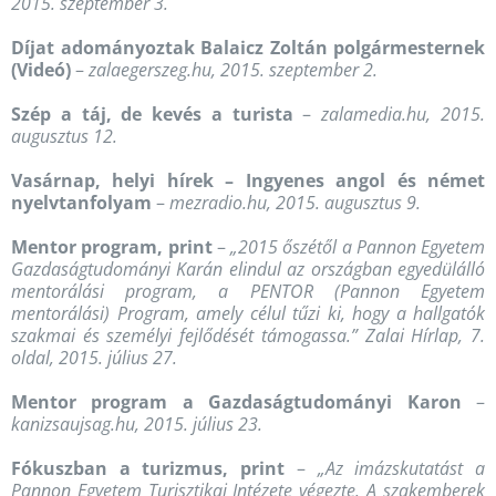
2015. szeptember 3.
Díjat adományoztak Balaicz Zoltán polgármesternek
(Videó)
–
zalaegerszeg.hu, 2015. szeptember 2.
Szép a táj, de kevés a turista
–
zalamedia.hu, 2015.
augusztus 12.
Vasárnap, helyi hírek – Ingyenes angol és német
nyelvtanfolyam
–
mezradio.hu, 2015. augusztus 9.
Mentor program, print
–
„2015 őszétől a Pannon Egyetem
Gazdaságtudományi Karán elindul az országban egyedülálló
mentorálási program, a PENTOR (Pannon Egyetem
mentorálási) Program, amely célul tűzi ki, hogy a hallgatók
szakmai és személyi fejlődését támogassa.” Zalai Hírlap, 7.
oldal, 2015. július 27.
Mentor program a Gazdaságtudományi Karon
–
kanizsaujsag.hu, 2015. július 23.
Fókuszban a turizmus, print
–
„Az imázskutatást a
Pannon Egyetem Turisztikai Intézete végezte. A szakemberek