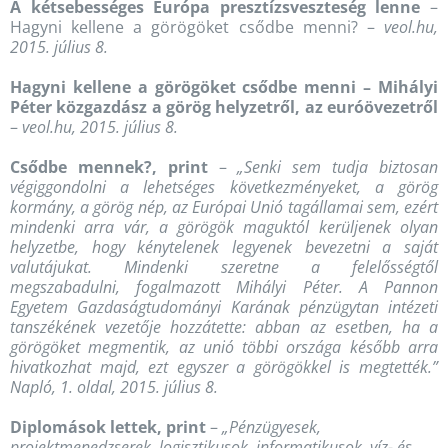
A kétsebességes Európa presztízsveszteség lenne
–
Hagyni kellene a görögöket csődbe menni? –
veol.hu,
2015. július 8.
Hagyni kellene a görögöket csődbe menni – Mihályi
Péter közgazdász a görög helyzetről, az euróövezetről
–
veol.hu, 2015. július 8.
Csődbe mennek?, print
–
„Senki sem tudja biztosan
végiggondolni a lehetséges következményeket, a görög
kormány, a görög nép, az Európai Unió tagállamai sem, ezért
mindenki arra vár, a görögök maguktól kerüljenek olyan
helyzetbe, hogy kénytelenek legyenek bevezetni a saját
valutájukat. Mindenki szeretne a felelősségtől
megszabadulni, fogalmazott Mihályi Péter. A Pannon
Egyetem Gazdaságtudományi Karának pénzügytan intézeti
tanszékének vezetője hozzátette: abban az esetben, ha a
görögöket megmentik, az unió többi országa később arra
hivatkozhat majd, ezt egyszer a görögökkel is megtették.”
Napló, 1. oldal, 2015. július 8.
Diplomások lettek, print
–
„Pénzügyesek,
projektmenedzserek, logisztikusok, informatikusok, víz- és