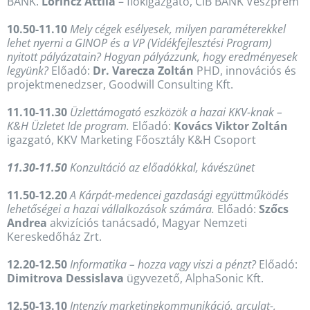
BANK.
Lőrincz Attila
– fiókigazgató, CIB BANK Veszprém
10.50-11.10
Mely cégek esélyesek, milyen paraméterekkel
lehet nyerni a GINOP és a VP (Vidékfejlesztési Program)
nyitott pályázatain? Hogyan pályázzunk, hogy eredményesek
legyünk?
Előadó:
Dr. Varecza Zoltán
PHD, innovációs és
projektmenedzser, Goodwill Consulting Kft.
11.10-11.30
Üzlettámogató eszközök a hazai KKV-knak –
K&H Üzletet Ide program.
Előadó:
Kovács Viktor Zoltán
igazgató, KKV Marketing Főosztály K&H Csoport
11.30-11.50
Konzultáció az előadókkal, kávészünet
11.50-12.20
A Kárpát-medencei gazdasági együttműködés
lehetőségei a hazai vállalkozások számára.
Előadó:
Szőcs
Andrea
akvizíciós tanácsadó, Magyar Nemzeti
Kereskedőház Zrt.
12.20-12.50
Informatika – hozza vagy viszi a pénzt?
Előadó:
Dimitrova Dessislava
ügyvezető, AlphaSonic Kft.
12.50-13.10
Intenzív marketingkommunikáció, arculat-,