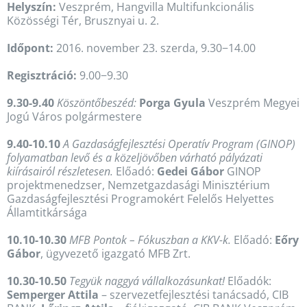
Helyszín:
Veszprém, Hangvilla Multifunkcionális
Közösségi Tér, Brusznyai u. 2.
Időpont:
2016. november 23. szerda, 9.30−14.00
Regisztráció:
9.00−9.30
9.30-9.40
Köszöntőbeszéd:
Porga Gyula
Veszprém Megyei
Jogú Város polgármestere
9.40-10.10
A Gazdaságfejlesztési Operatív Program (GINOP)
folyamatban levő és a közeljövőben várható pályázati
kiírásairól részletesen.
Előadó:
Gedei Gábor
GINOP
projektmenedzser, Nemzetgazdasági Minisztérium
Gazdaságfejlesztési Programokért Felelős Helyettes
Államtitkársága
10.10-10.30
MFB Pontok – Fókuszban a KKV-k.
Előadó:
Eőry
Gábor
, ügyvezető igazgató MFB Zrt.
10.30-10.50
Tegyük naggyá vállalkozásunkat!
Előadók:
Semperger Attila
– szervezetfejlesztési tanácsadó, CIB