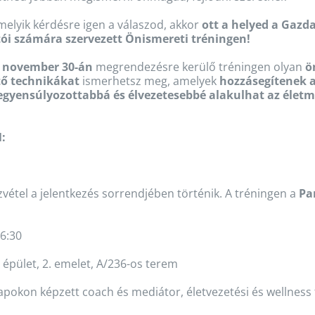
elyik kérdésre igen a válaszod, akkor
ott a helyed a Gaz
tói számára szervezett Önismereti tréningen!
. november 30-án
megrendezésre kerülő tréningen olyan
ö
ztő technikákat
ismerhetsz meg, amelyek
hozzásegítenek a
egyensúlyozottabbá és élvezetesebbé alakulhat az éle
:
vétel a jelentkezés sorrendjében történik. A tréningen a
Pa
6:30
pület, 2. emelet, A/236-os terem
alapokon képzett coach és mediátor, életvezetési és wellnes