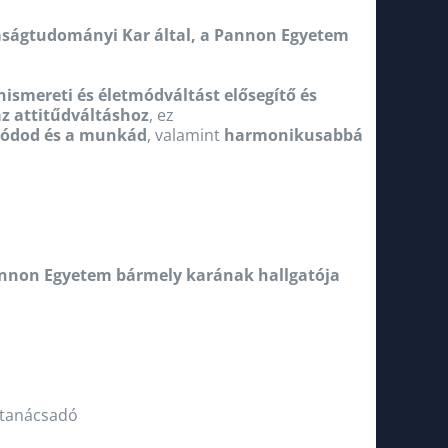
daságtudományi Kar által, a Pannon Egyetem
nismereti és életmódváltást elősegítő és
z attitűdváltáshoz
, ez
tmódod és a munkád
, valamint
harmonikusabbá
nnon Egyetem bármely karának hallgatója
s tanácsadó