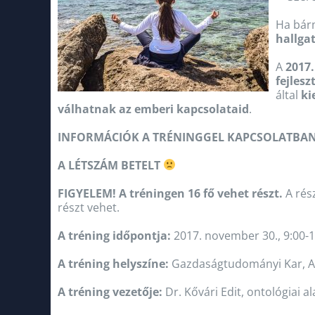
Ha bárm
hallga
A
2017
fejles
által
ki
válhatnak az emberi kapcsolataid
.
INFORMÁCIÓK A TRÉNINGGEL KAPCSOLATBAN
A LÉTSZÁM BETELT
FIGYELEM! A tréningen 16 fő vehet részt.
A rész
részt vehet.
A tréning időpontja:
2017. november 30., 9:00-1
A tréning helyszíne:
Gazdaságtudományi Kar, A é
A tréning vezetője:
Dr. Kővári Edit, ontológiai 