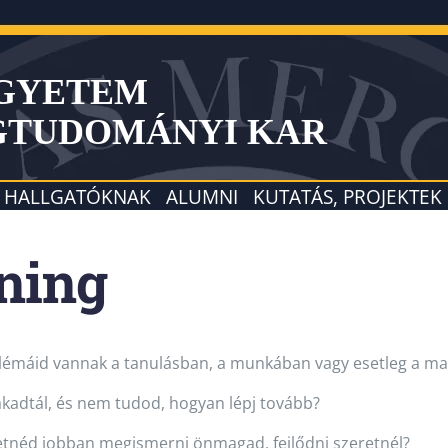
EGYETEM
GTUDOMÁNYI KAR
HALLGATÓKNAK
ALUMNI
KUTATÁS, PROJEKTEK
éning
lémáid vannak a tanulásban, a munkában vagy esetleg a m
adtál, és nem tudod, hogyan lépj tovább?
etnéd jobban megismerni önmagad, fejlődni szeretnél?