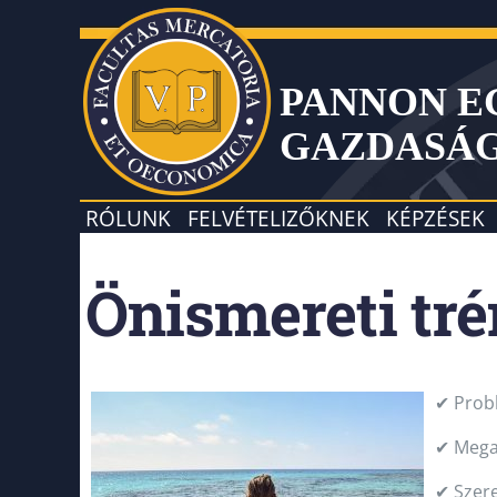
PANNON 
GAZDASÁ
RÓLUNK
FELVÉTELIZŐKNEK
KÉPZÉSEK
Önismereti tr
✔ Prob
✔ Megak
✔ Szer