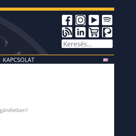
KAPCSOLAT
agánéletben?