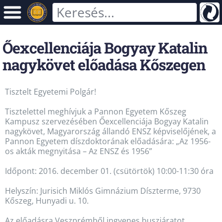
Őexcellenciája Bogyay Katalin
nagykövet előadása Kőszegen
Tisztelt Egyetemi Polgár!
Tisztelettel meghívjuk a Pannon Egyetem Kőszeg
Kampusz szervezésében Őexcellenciája Bogyay Katalin
nagykövet, Magyarország állandó ENSZ képviselőjének, a
Pannon Egyetem díszdoktorának előadására: „Az 1956-
os akták megnyitása – Az ENSZ és 1956”
Időpont: 2016. december 01. (csütörtök) 10:00-11:30 óra
Helyszín: Jurisich Miklós Gimnázium Díszterme, 9730
Kőszeg, Hunyadi u. 10.
Az előadásra Veszprémből ingyenes buszjáratot