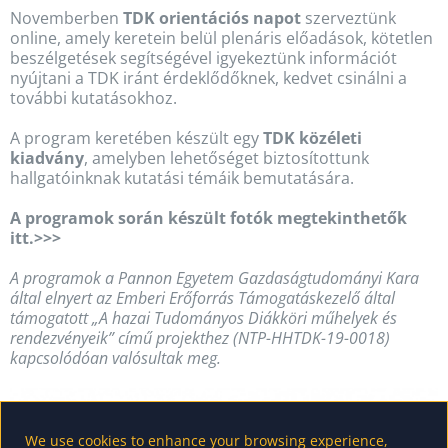
Novemberben
TDK orientációs napot
szerveztünk
online, amely keretein belül plenáris előadások, kötetlen
beszélgetések segítségével igyekeztünk információt
nyújtani a TDK iránt érdeklődőknek, kedvet csinálni a
további kutatásokhoz.
A program keretében készült egy
TDK közéleti
kiadvány
, amelyben lehetőséget biztosítottunk
hallgatóinknak kutatási témáik bemutatására.
A programok során készült fotók megtekinthetők
itt.>>>
A programok a Pannon Egyetem Gazdaságtudományi Kara
által elnyert az Emberi Erőforrás Támogatáskezelő által
támogatott „A hazai Tudományos Diákköri műhelyek és
rendezvényeik” című projekthez (NTP-HHTDK-19-0018)
kapcsolódóan valósultak meg.
We use cookies to enhance your browsing experience,