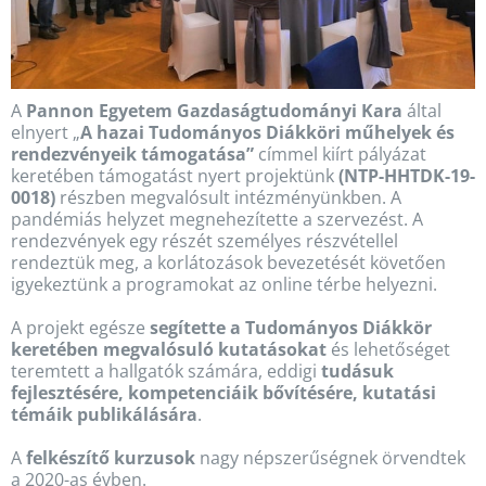
A
Pannon Egyetem Gazdaságtudományi Kara
által
elnyert „
A hazai Tudományos Diákköri műhelyek és
rendezvényeik támogatása”
címmel kiírt pályázat
keretében támogatást nyert projektünk
(NTP-HHTDK-19-
0018)
részben megvalósult intézményünkben. A
pandémiás helyzet megnehezítette a szervezést. A
rendezvények egy részét személyes részvétellel
rendeztük meg, a korlátozások bevezetését követően
igyekeztünk a programokat az online térbe helyezni.
A projekt egésze
segítette a Tudományos Diákkör
keretében megvalósuló kutatásokat
és lehetőséget
teremtett a hallgatók számára, eddigi
tudásuk
fejlesztésére, kompetenciáik bővítésére, kutatási
témáik publikálására
.
A
felkészítő kurzusok
nagy népszerűségnek örvendtek
a 2020-as évben.