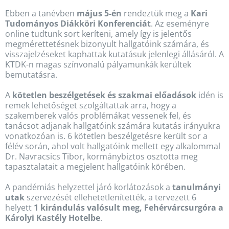
Ebben a tanévben
május 5-én
rendeztük meg a
Kari
Tudományos Diákköri Konferenciát
. Az eseményre
online tudtunk sort keríteni, amely így is jelentős
megmérettetésnek bizonyult hallgatóink számára, és
visszajelzéseket kaphattak kutatásuk jelenlegi állásáról. A
KTDK-n magas színvonalú pályamunkák kerültek
bemutatásra.
A
kötetlen beszélgetések és szakmai előadások
idén is
remek lehetőséget szolgáltattak arra, hogy a
szakemberek valós problémákat vessenek fel, és
tanácsot adjanak hallgatóink számára kutatás irányukra
vonatkozóan is. 6 kötetlen beszélgetésre került sor a
félév során, ahol volt hallgatóink mellett egy alkalommal
Dr. Navracsics Tibor, kormánybiztos osztotta meg
tapasztalatait a megjelent hallgatóink körében.
A pandémiás helyzettel járó korlátozások a
tanulmányi
utak
szervezését ellehetetlenítették, a tervezett 6
helyett
1 kirándulás valósult meg, Fehérvárcsurgóra a
Károlyi Kastély Hotelbe
.