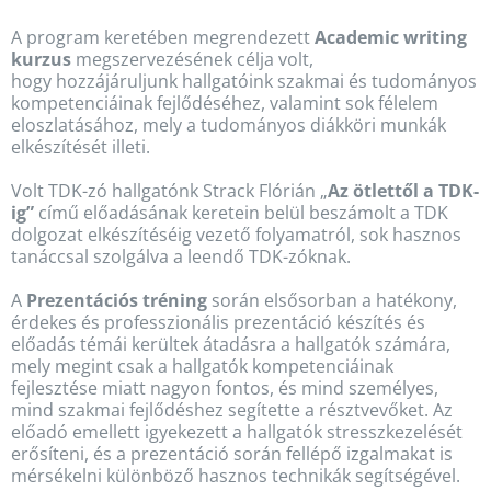
A program keretében megrendezett
Academic writing
kurzus
megszervezésének célja volt,
hogy hozzájáruljunk hallgatóink szakmai és tudományos
kompetenciáinak fejlődéséhez, valamint sok félelem
eloszlatásához, mely a tudományos diákköri munkák
elkészítését illeti.
Volt TDK-zó hallgatónk Strack Flórián „
Az ötlettől a TDK-
ig”
című előadásának keretein belül beszámolt a TDK
dolgozat elkészítéséig vezető folyamatról, sok hasznos
tanáccsal szolgálva a leendő TDK-zóknak.
A
Prezentációs tréning
során elsősorban a hatékony,
érdekes és professzionális prezentáció készítés és
előadás témái kerültek átadásra a hallgatók számára,
mely megint csak a hallgatók kompetenciáinak
fejlesztése miatt nagyon fontos, és mind személyes,
mind szakmai fejlődéshez segítette a résztvevőket. Az
előadó emellett igyekezett a hallgatók stresszkezelését
erősíteni, és a prezentáció során fellépő izgalmakat is
mérsékelni különböző hasznos technikák segítségével.