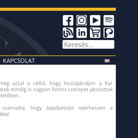
KAPCSOLAT
eg azzal a céllal, hogy hozzájáruljon a Kar
tok mindig is nagyon fontos szerepet játszottak
életében.
 számaiba, hogy bepillantást nyerhessen a
kbe!