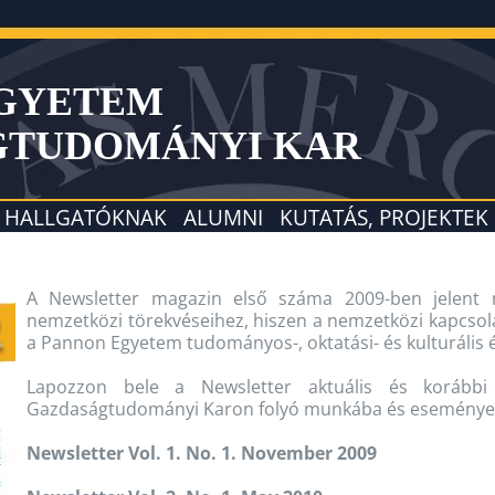
EGYETEM
GTUDOMÁNYI KAR
HALLGATÓKNAK
ALUMNI
KUTATÁS, PROJEKTEK
A Newsletter magazin első száma 2009-ben jelent m
nemzetközi törekvéseihez, hiszen a nemzetközi kapcsola
a Pannon Egyetem tudományos-, oktatási- és kulturális 
Lapozzon bele a Newsletter aktuális és korábbi
Gazdaságtudományi Karon folyó munkába és eseménye
Newsletter Vol. 1. No. 1. November 2009