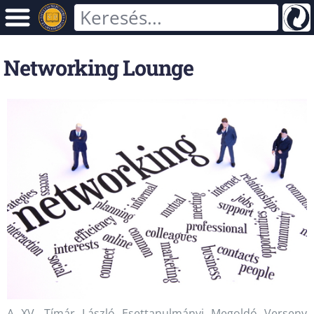
Networking Lounge
A XV. Tímár László Esettanulmányi Megoldó Verseny