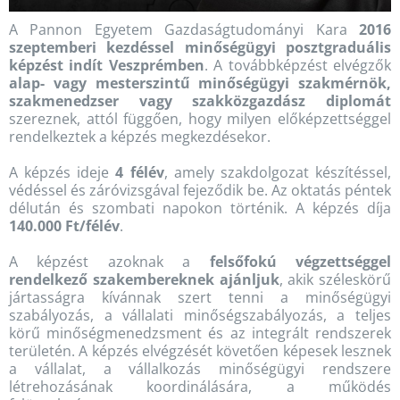
A Pannon Egyetem Gazdaságtudományi Kara
2016
szeptemberi kezdéssel minőségügyi posztgraduális
képzést indít Veszprémben
. A továbbképzést elvégzők
alap- vagy mesterszintű minőségügyi szakmérnök,
szakmenedzser vagy szakközgazdász diplomát
szereznek, attól függően, hogy milyen előképzettséggel
rendelkeztek a képzés megkezdésekor.
A képzés ideje
4 félév
, amely szakdolgozat készítéssel,
védéssel és záróvizsgával fejeződik be. Az oktatás péntek
délután és szombati napokon történik. A képzés díja
140.000 Ft/félév
.
A képzést azoknak a
felsőfokú végzettséggel
rendelkező szakembereknek ajánljuk
, akik széleskörű
jártasságra kívánnak szert tenni a minőségügyi
szabályozás, a vállalati minőségszabályozás, a teljes
körű minőségmenedzsment és az integrált rendszerek
területén. A képzés elvégzését követően képesek lesznek
a vállalat, a vállalkozás minőségügyi rendszere
létrehozásának koordinálására, a működés