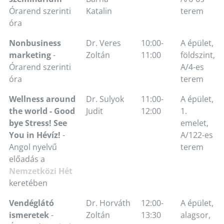
Órarend szerinti
Katalin
terem
óra
Nonbusiness
Dr. Veres
10:00-
A épület,
marketing
-
Zoltán
11:00
földszint,
Órarend szerinti
A/4-es
óra
terem
Wellness around
Dr. Sulyok
11:00-
A épület,
the world - Good
Judit
12:00
1.
bye Stress! See
emelet,
You in Hévíz!
-
A/122-es
Angol nyelvű
terem
előadás a
Nemzetközi Hét
keretében
Vendéglátó
Dr. Horváth
12:00-
A épület,
ismeretek
-
Zoltán
13:30
alagsor,