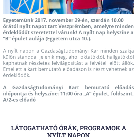
Egyetemünk 2017. november 29-én, szerdán 10.00
órától nyílt napot tart Veszprémben, amelyre minden
érdeklődőt szeretettel várunk! A nyílt nap helyszíne a
“B” épület aulája (Egyetem utca 10.).
A nyílt napon a Gazdaságtudományi Kar minden szakja
külön standdal jelenik meg, ahol oktatóktól, hallgatóktól
kaphatnak részletes felvilágosítást a felvételi előtt állók.
Emellett a kart bemutató előadáson is részt vehetnek az
érdeklődők.
A Gazdaságtudományi Kart bemutató előadás
időpontja és helyszíne: 11:00 óra „A” épület, földszint,
A/2-es előadó
LÁTOGATHATÓ ÓRÁK, PROGRAMOK A
NYÍLT NAPON