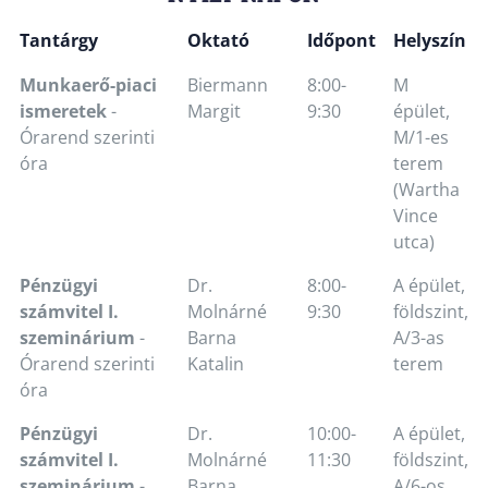
Tantárgy
Oktató
Időpont
Helyszín
Munkaerő-piaci
Biermann
8:00-
M
ismeretek
-
Margit
9:30
épület,
Órarend szerinti
M/1-es
óra
terem
(Wartha
Vince
utca)
Pénzügyi
Dr.
8:00-
A épület,
számvitel I.
Molnárné
9:30
földszint,
szeminárium
-
Barna
A/3-as
Órarend szerinti
Katalin
terem
óra
Pénzügyi
Dr.
10:00-
A épület,
számvitel I.
Molnárné
11:30
földszint,
szeminárium
-
Barna
A/6-os