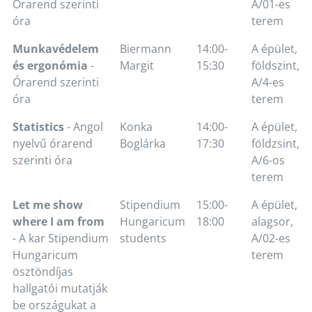
Órarend szerinti
A/01-es
óra
terem
Munkavédelem
Biermann
14:00-
A épület,
és ergonómia
-
Margit
15:30
földszint,
Órarend szerinti
A/4-es
óra
terem
Statistics
- Angol
Konka
14:00-
A épület,
nyelvű órarend
Boglárka
17:30
földzsint,
szerinti óra
A/6-os
terem
Let me show
Stipendium
15:00-
A épület,
where I am from
Hungaricum
18:00
alagsor,
- A kar Stipendium
students
A/02-es
Hungaricum
terem
ösztöndíjas
hallgatói mutatják
be országukat a