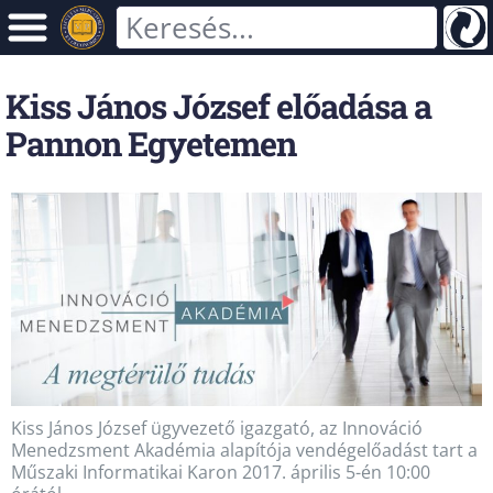
Kiss János József előadása a
Pannon Egyetemen
Kiss János József ügyvezető igazgató, az Innováció
Menedzsment Akadémia alapítója vendégelőadást tart a
Műszaki Informatikai Karon 2017. április 5-én 10:00