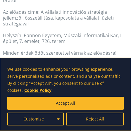
órától.
Az előadás címe: A vállalati innovációs stratégia
jellemzői, összeállítása, kapcsolata a vállalati üzleti
stratégiával
Helyszín: Pannon Egyetem, Műszaki Informatikai Kar, I
épület, 7. emelet, 726. terem
Minden érdeklődőt szeretettel várnak az előadásra!
(Fotó: innovacio-menedzsment.hu)
We use cookies to enhance your browsing experience,
serve personalized ads or content, and analyze our traffic.
By clicking "Accept All", you consent to our use of
cookies.
Cookie Policy
powered by wordpress - made by us
Accept All
Customize
Reject All