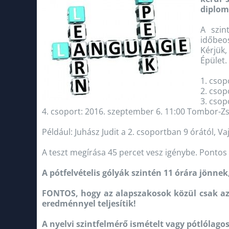
diplom
A szin
időbeos
Kérjük,
Épület.
1. csop
2. csop
3. csop
4. csoport: 2016. szeptember 6. 11:00 Tombor-Z
Például: Juhász Judit a 2. csoportban 9 órától, Va
A teszt megírása 45 percet vesz igénybe. Ponto
A pótfelvételis gólyák szintén 11 órára jönnek
FONTOS, hogy az alapszakosok közül csak az
eredménnyel teljesítik!
A nyelvi szintfelmérő ismételt vagy pótlólag