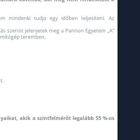
em mindenki tudja egy időben teljesíteni. Az
tás szerint jelenjetek meg a Pannon Egyetem „A”
zámítógép teremben.
t.
ikat, akik a szintfelmérőt legalább 55 %-os