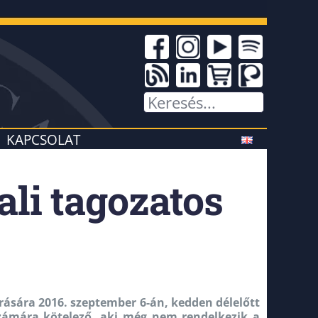
KAPCSOLAT
ali tagozatos
rására 2016. szeptember 6-án, kedden délelőtt
zámára kötelező, aki még nem rendelkezik a