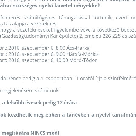
ához szükséges nyelvi követelményekkel
!
tfelmérés számítógépes támogatással történik, ezért n
ztás alapja a vezetéknév.
 hogy a vezetékneveket figyelembe véve a következő beosz
 (Gazdaságtudományi Kar épülete) 2. emeleti 226-228-as s
ort: 2016. szeptember 6. 8:00 Ács-Harkai
ort: 2016. szeptember 6. 9:00 Hársfa-Móricz
ort: 2016. szeptember 6. 10:00 Móró-Tódor
s
jda Bence pedig a 4. csoportban 11 órától írja a szintfelmérő
s megjelenésére számítunk!
, a felsőbb évesek pedig 12 órára.
ok kezdhetik meg ebben a tanévben a nyelvi tanulmánya
os megírására NINCS mód!