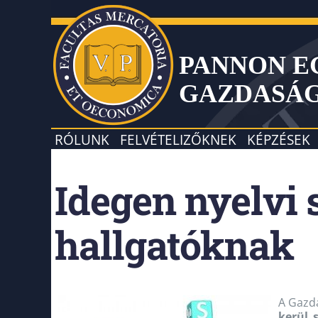
PANNON 
GAZDASÁ
RÓLUNK
FELVÉTELIZŐKNEK
KÉPZÉSEK
Idegen nyelvi 
hallgatóknak
A Gazd
kerül 