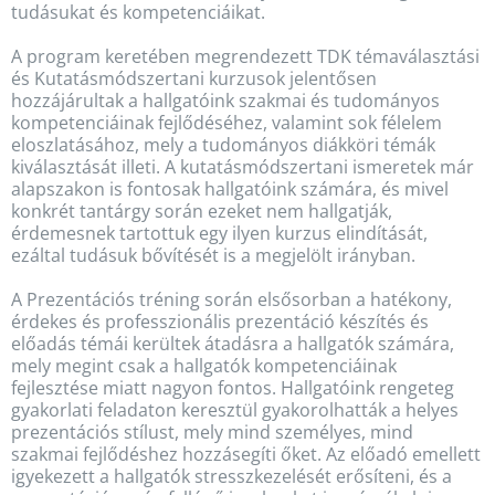
tudásukat és kompetenciáikat.
A program keretében megrendezett TDK témaválasztási
és Kutatásmódszertani kurzusok jelentősen
hozzájárultak a hallgatóink szakmai és tudományos
kompetenciáinak fejlődéséhez, valamint sok félelem
eloszlatásához, mely a tudományos diákköri témák
kiválasztását illeti. A kutatásmódszertani ismeretek már
alapszakon is fontosak hallgatóink számára, és mivel
konkrét tantárgy során ezeket nem hallgatják,
érdemesnek tartottuk egy ilyen kurzus elindítását,
ezáltal tudásuk bővítését is a megjelölt irányban.
A Prezentációs tréning során elsősorban a hatékony,
érdekes és professzionális prezentáció készítés és
előadás témái kerültek átadásra a hallgatók számára,
mely megint csak a hallgatók kompetenciáinak
fejlesztése miatt nagyon fontos. Hallgatóink rengeteg
gyakorlati feladaton keresztül gyakorolhatták a helyes
prezentációs stílust, mely mind személyes, mind
szakmai fejlődéshez hozzásegíti őket. Az előadó emellett
igyekezett a hallgatók stresszkezelését erősíteni, és a