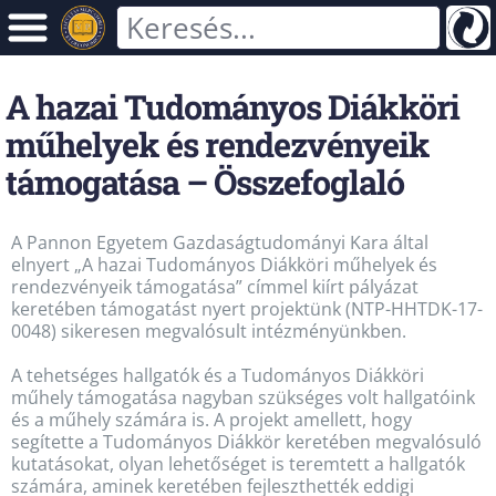
A hazai Tudományos Diákköri
műhelyek és rendezvényeik
támogatása – Összefoglaló
A Pannon Egyetem Gazdaságtudományi Kara által
elnyert „A hazai Tudományos Diákköri műhelyek és
rendezvényeik támogatása” címmel kiírt pályázat
keretében támogatást nyert projektünk (NTP-HHTDK-17-
0048) sikeresen megvalósult intézményünkben.
A tehetséges hallgatók és a Tudományos Diákköri
műhely támogatása nagyban szükséges volt hallgatóink
és a műhely számára is. A projekt amellett, hogy
segítette a Tudományos Diákkör keretében megvalósuló
kutatásokat, olyan lehetőséget is teremtett a hallgatók
számára, aminek keretében fejleszthették eddigi