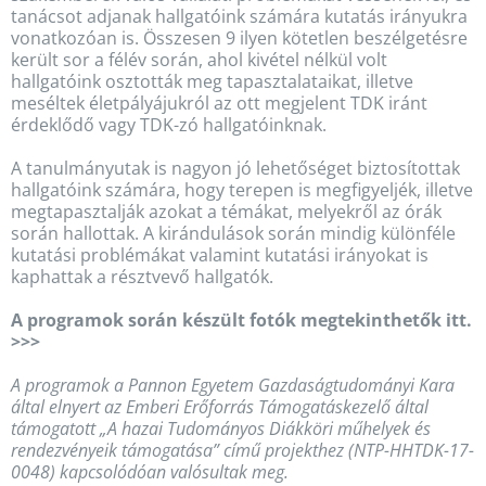
tanácsot adjanak hallgatóink számára kutatás irányukra
vonatkozóan is. Összesen 9 ilyen kötetlen beszélgetésre
került sor a félév során, ahol kivétel nélkül volt
hallgatóink osztották meg tapasztalataikat, illetve
meséltek életpályájukról az ott megjelent TDK iránt
érdeklődő vagy TDK-zó hallgatóinknak.
A tanulmányutak is nagyon jó lehetőséget biztosítottak
hallgatóink számára, hogy terepen is megfigyeljék, illetve
megtapasztalják azokat a témákat, melyekről az órák
során hallottak. A kirándulások során mindig különféle
kutatási problémákat valamint kutatási irányokat is
kaphattak a résztvevő hallgatók.
A programok során készült fotók megtekinthetők itt.
>>>
A programok a Pannon Egyetem Gazdaságtudományi Kara
által elnyert az Emberi Erőforrás Támogatáskezelő által
támogatott „A hazai Tudományos Diákköri műhelyek és
rendezvényeik támogatása” című projekthez (NTP-HHTDK-17-
0048) kapcsolódóan valósultak meg.