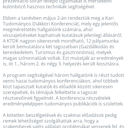
prezentáció során fellépő izgalmakat is mérsékelni
különböző hasznos technikák segítségével.
Ebben a tanévben május 2-án rendeztük meg a Kari
Tudományos Diákköri Konferenciát, mely egy jelentős
megmérettetés hallgatóink számára, ahol
visszajelzéseket kaphatnak kutatásuk jelenlegi állásáról.
A KTDK nagyon sikeresnek mondható, 12 pályamunka
került bemutatásra két tagozatban (Gazdálkodás és
kereskedelem, Turizmus és gasztronómia), melyek
magas színvonalúak voltak. Ezt mutatják az eredmények
is, öt 1., három 2. és négy 3. helyezés került kiosztásra.
A program segítségével három hallgatónk is részt tudott
venni hazai tudományos konferenciákon, ahol többek
közt tapasztalt kutatók és előadók között sikeresen
szerepeltek, és témájuk felkeltette a tagozat
résztvevőinek figyelmét. A konferencia részvételek
eredményeképpen tudományos publikációk is születtek.
A kötetlen beszélgetések és szakmai előadások pedig
remek lehetőséget szolgáltattak arra, hogy a
szakemberek valós vállalati problémákat vessenek fel, és