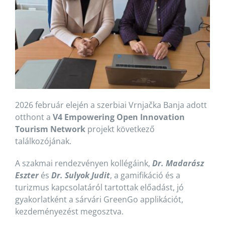
2026 február elején a szerbiai Vrnjačka Banja adott
otthont a
V4 Empowering Open Innovation
Tourism Network
projekt következő
találkozójának.
A szakmai rendezvényen kollégáink,
Dr. Madarász
Eszter
és
Dr. Sulyok Judit
, a gamifikáció és a
turizmus kapcsolatáról tartottak előadást, jó
gyakorlatként a sárvári GreenGo applikációt,
kezdeményezést megosztva.