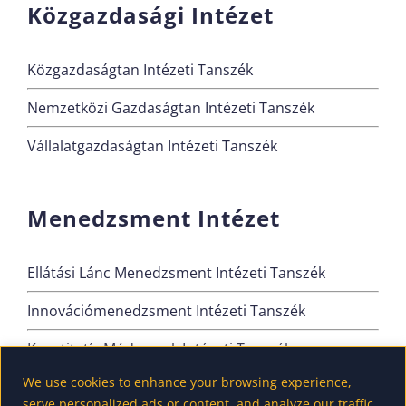
Közgazdasági Intézet
Közgazdaságtan Intézeti Tanszék
Nemzetközi Gazdaságtan Intézeti Tanszék
Vállalatgazdaságtan Intézeti Tanszék
Menedzsment Intézet
Ellátási Lánc Menedzsment Intézeti Tanszék
Innovációmenedzsment Intézeti Tanszék
Kvantitatív Módszerek Intézeti Tanszék
We use cookies to enhance your browsing experience,
Szervezési és Vezetési Intézeti Tanszék
serve personalized ads or content, and analyze our traffic.