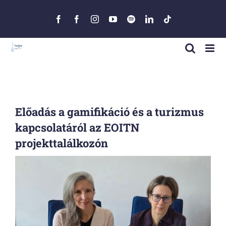
Skip
to
Facebook
Facebook
Instagram
YouTube
Spotify
LinkedIn
Tiktok
content
Előadás a gamifikáció és a turizmus
kapcsolatáról az EOITN
projekttalálkozón