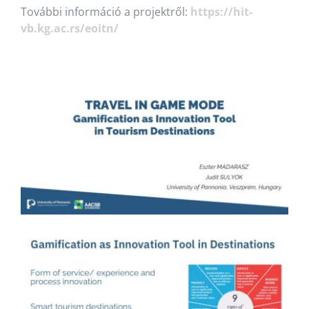
További információ a projektről:
https://hit-
vb.kg.ac.rs/eoitn/