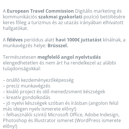
A
European Travel Commission
Digitális marketing és
kommunikációs
szakmai gyakorlati
pozíció betöltésére
keres főleg a turizmus és az utazás irányában elhivatott
hallgatókat.
A
féléves
periódus alatt
havi 1000€ juttatást
kínálnak, a
munkavégzés helye:
Brüsszel.
Természetesen
megfelelő angol nyelvtudás
elengedhetetlen és nem árt ha rendelkezel az alábbi
tulajdonságokkal:
– önálló kezdeményezőképesség
– precíz munkavégzés
– kiváló project és idő menedzsment készségek
– kreatív gondolkodás
– jó nyelvi készségek szóban és írásban (angolon felül
más idegen nyelv ismerete előny!)
– felhasználói szintű Microsoft Office, Adobe Indesign,
Photoshop és Illustrator ismeret (WordPress ismerete
előny!)