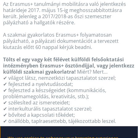
Az Erasmus+ tanulmányi mobilitásra való jelentkezés
határideje 2017. május 15-ig meghosszabbítottásra
került. Jelenleg a 2017/2018-as őszi szemeszter
pályázható a hallgatók részére.
A szakmai gyakorlatos Erasmus+ folyamatosan
pályázható, a pályázati dokumentációt a tervezett
kiutazás előtt 60 nappal kérjük beadni.
Tölts el egy vagy két félévet külföldi felsőoktatási
intézményben Erasmus+ ösztöndíjjal, vagy jelentkezz
külföldi szakmai gyakorlatra!
Miért? Mert…
✔ világot látsz, nemzetközi tapasztalatot szerzel;
✔ fejleszted a nyelvtudásodat;
✔ fejleszted a készségeidet (kommunikációs,
problémamegoldás, kreativitás, stb.);
✔ szélesíted az ismereteidet;
✔ interkulturális tapasztalatot szerzel;
✔ bővíted a kapcsolati tőkédet;
✔ önállóbb, taplraesettebb, tájékozottabb leszel.
További információ: