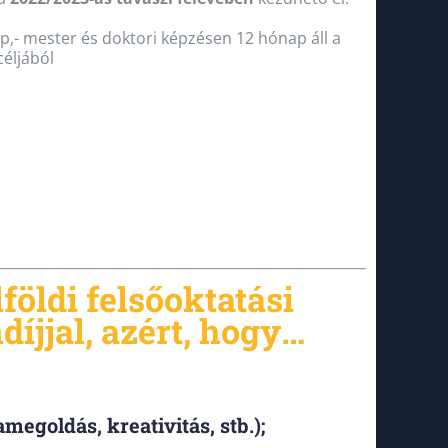
,- mester és doktori képzésen 12 hónap áll a
céljából
földi felsőoktatási
jjal, azért, hogy
…
egoldás, kreativitás, stb.);