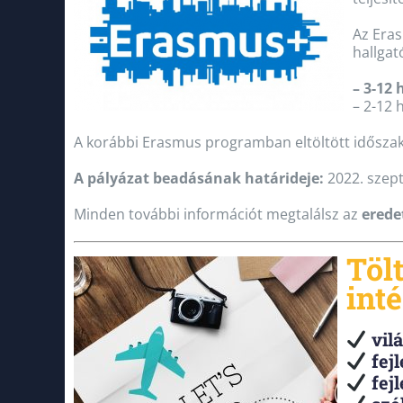
Az Eras
hallgat
– 3-12
– 2-12 
A korábbi Erasmus programban eltöltött időszak
A pályázat beadásának határideje:
2022. szept
Minden további információt megtalálsz az
erede
Tölt
int
vilá
fejl
fejl