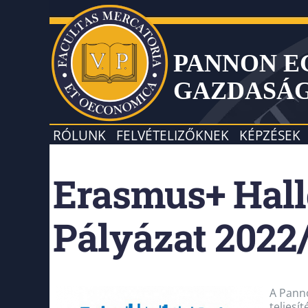
PANNON 
GAZDASÁ
RÓLUNK
FELVÉTELIZŐKNEK
KÉPZÉSEK
Erasmus+ Hall
Pályázat 2022
A Panno
teljesí