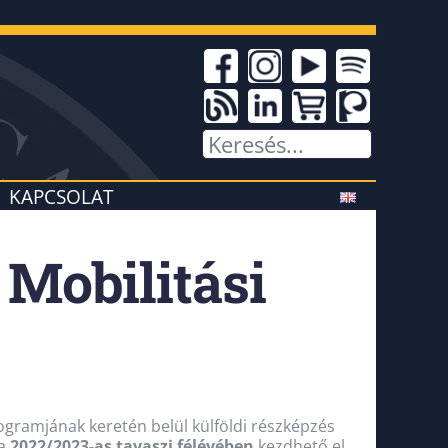
KAPCSOLAT
Mobilitási
gramjának keretén belül külföldi részképzés
 a
2022/2023-as tavaszi félévében
kezdhető el.