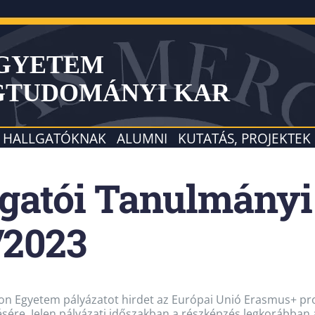
EGYETEM
GTUDOMÁNYI KAR
HALLGATÓKNAK
ALUMNI
KUTATÁS, PROJEKTEK
gatói Tanulmányi 
/2023
n Egyetem pályázatot hirdet az Európai Unió Erasmus+ pro
tésére. Jelen pályázati időszakban a részképzés legkorábban