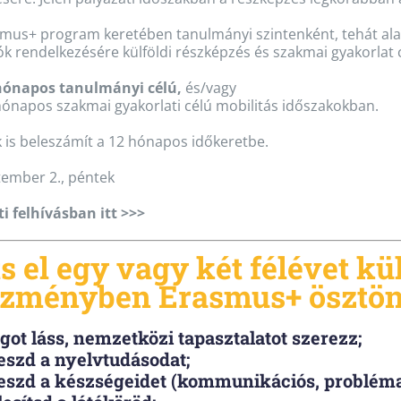
mus+ program keretében tanulmányi szintenként, tehát alap
ók rendelkezésére külföldi részképzés és szakmai gyakorlat 
 hónapos tanulmányi célú,
és/vagy
hónapos szakmai gyakorlati célú mobilitás időszakokban.
 is beleszámít a 12 hónapos időkeretbe.
ember 2., péntek
ti felhívásban itt >>>
s el egy vagy két félévet kül
ézményben Erasmus+ ösztöndí
got láss, nemzetközi tapasztalatot szerezz;
eszd a nyelvtudásodat;
eszd a készségeidet (kommunikációs, problémam