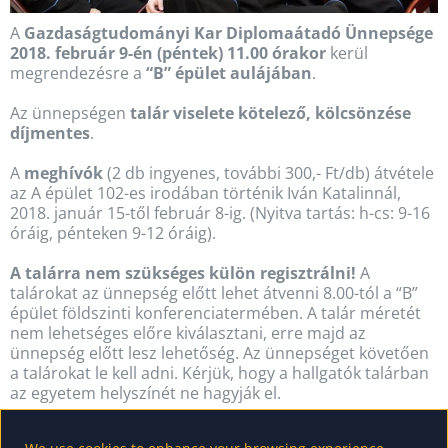
A
Gazdaságtudományi Kar Diplomaátadó Ünnepsége
2018. február 9-én (péntek) 11.00 órakor
kerül
megrendezésre a
“B” épület aulájában
.
Az ünnepségen
talár viselete kötelező, kölcsönzése
díjmentes
.
A
meghívók
(2 db ingyenes, további 300,- Ft/db) átvétele
az A épület 102-es irodában történik Iván Katalinnál,
2018. január 15-től február 8-ig. (Nyitva tartás: h-cs: 9-16
óráig, pénteken 9-12 óráig).
A talárra nem szükséges külön regisztrálni!
A
talárokat az ünnepség előtt lehet átvenni 8.00-tól a “B”
épület földszinti konferenciatermében. A talár méretét
nem lehetséges előre kiválasztani, erre majd az
ünnepség előtt lesz lehetőség. Az ünnepséget követően
a talárokat le kell adni. Kérjük, hogy a hallgatók talárban
az egyetem helyszínét ne hagyják el.
Amennyiben valaki személyesen nem tud megjelenni a