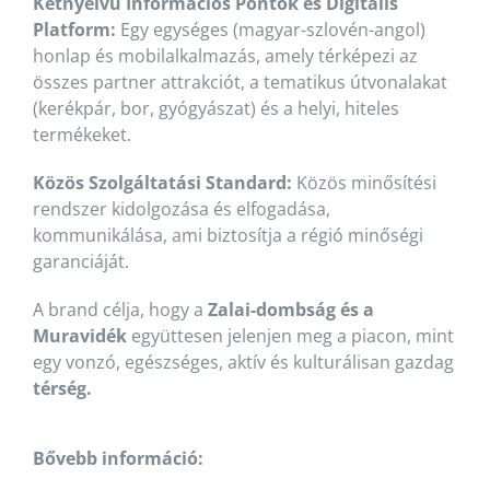
Kétnyelvű Információs Pontok és Digitális
Platform:
Egy egységes (magyar-szlovén-angol)
honlap és mobilalkalmazás, amely térképezi az
összes partner attrakciót, a tematikus útvonalakat
(kerékpár, bor, gyógyászat) és a helyi, hiteles
termékeket.
Közös Szolgáltatási Standard:
Közös minősítési
rendszer kidolgozása és elfogadása,
kommunikálása, ami biztosítja a régió minőségi
garanciáját.
A brand célja, hogy a
Zalai-dombság és a
Muravidék
együttesen jelenjen meg a piacon, mint
egy vonzó, egészséges, aktív és kulturálisan gazdag
térség.
Bővebb információ: