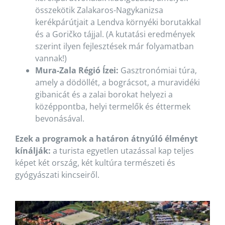
összekötik Zalakaros-Nagykanizsa
kerékpárútjait a Lendva környéki borutakkal
és a Goričko tájjal. (A kutatási eredmények
szerint ilyen fejlesztések már folyamatban
vannak!)
Mura-Zala Régió
Ízei:
Gasztronómiai túra,
amely a dödöllét, a bográcsot, a muravidéki
gibanicát és a zalai borokat helyezi a
középpontba, helyi termelők és éttermek
bevonásával.
Ezek a programok a határon átnyúló élményt
kínálják:
a turista egyetlen utazással kap teljes
képet két ország, két kultúra természeti és
gyógyászati kincseiről.