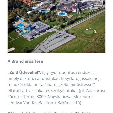
A Brand erősítése
„Zöld Útlevéllel”:
Egy gyűjtőpontos rendszer,
amely ösztönzi a turistákat, hogy látogassák meg
mindkét oldalon található, „zöld minősítéssel”
ellátott attrakciókat és szolgáltatókat (pl. Zalakarosi
Fürdő + Terme 3000, Nagykanizsai Múzeum +
Lendvai Vár, Kis-Balaton + Bakónaki-tó).