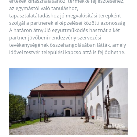
értékek kihasználásához, termékké fejlesztéséhez,
az egymástól való tanuláshoz,
tapasztalatátadáshoz jó megvalósítási terepként
szolgál a partnerek elképzelései közötti azonosság.
A határon átnyúló együttműködés hasznát a két
partner jövőbeni rendezvény szervezési
tevékenységének összehangolásában látták, amely
idővel testvér települési kapcsolattá is fejlődhetne.