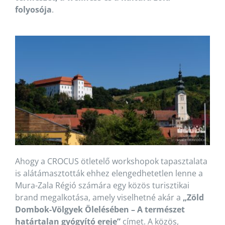
folyosója
.
Ahogy a CROCUS ötletelő workshopok tapasztalata
is alátámasztották ehhez elengedhetetlen lenne a
Mura-Zala Régió számára egy közös turisztikai
brand megalkotása, amely viselhetné akár a
„Zöld
Dombok-Völgyek Ölelésében – A természet
határtalan gyógyító ereje”
címet. A közös,