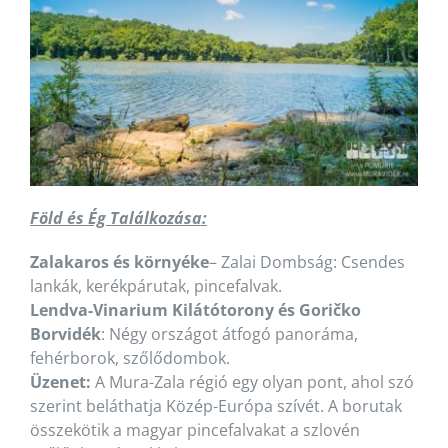
Föld és Ég Találkozása:
Zalakaros és környéke
– Zalai Dombság: Csendes
lankák, kerékpárutak, pincefalvak.
Lendva-Vinarium Kilátótorony és Goričko
Borvidék
: Négy országot átfogó panoráma,
fehérborok, szőlődombok.
Üzenet:
A Mura-Zala régió egy olyan pont, ahol szó
szerint beláthatja Közép-Európa szívét. A borutak
összekötik a magyar pincefalvakat a szlovén