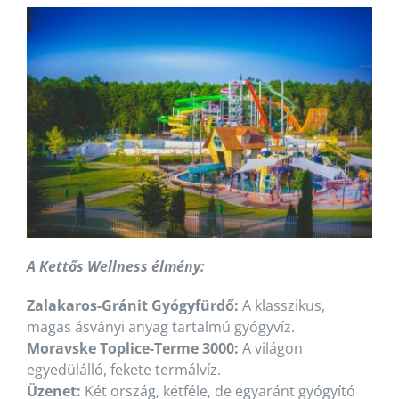
A Kettős Wellness élmény:
Zalakaros-Gránit Gyógyfürdő:
A klasszikus,
magas ásványi anyag tartalmú gyógyvíz.
Moravske Toplice-Terme 3000:
A világon
egyedülálló, fekete termálvíz.
Üzenet:
Két ország, kétféle, de egyaránt gyógyító