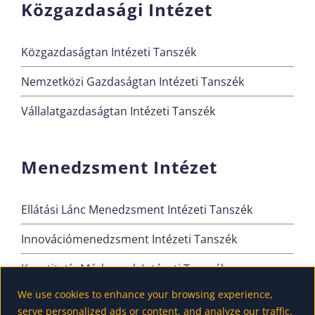
Közgazdasági Intézet
Közgazdaságtan Intézeti Tanszék
Nemzetközi Gazdaságtan Intézeti Tanszék
Vállalatgazdaságtan Intézeti Tanszék
Menedzsment Intézet
Ellátási Lánc Menedzsment Intézeti Tanszék
Innovációmenedzsment Intézeti Tanszék
Kvantitatív Módszerek Intézeti Tanszék
We use cookies to enhance your browsing experience,
Szervezési és Vezetési Intézeti Tanszék
serve personalized ads or content, and analyze our traffic.