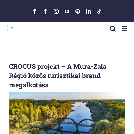
Skip
to
Facebook
Facebook
Instagram
YouTube
Spotify
LinkedIn
Tiktok
content
CROCUS projekt – A Mura-Zala
Régió közös turisztikai brand
megalkotása