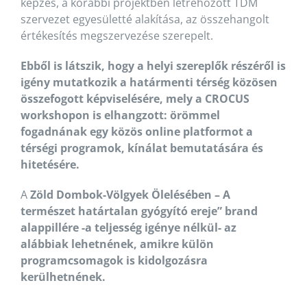
képzés, a korábbi projektben létrehozott TDM
szervezet egyesületté alakítása, az összehangolt
értékesítés megszervezése szerepelt.
Ebből is látszik, hogy a helyi szereplők részéről is
igény mutatkozik a határmenti térség közösen
összefogott képviselésére, mely a CROCUS
workshopon is elhangzott: örömmel
fogadnának egy közös online platformot a
térségi programok, kínálat bemutatására és
hitetésére.
A
Zöld Dombok-Völgyek Ölelésében – A
természet határtalan gyógyító ereje” brand
alappillére -a teljesség igénye nélkül- az
alábbiak lehetnének, amikre külön
programcsomagok is kidolgozásra
kerülhetnének.