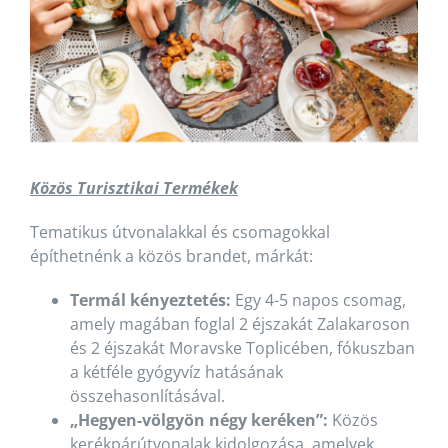
Közös Turisztikai Termékek
Tematikus útvonalakkal és csomagokkal
építhetnénk a közös brandet, márkát:
Termál kényeztetés:
Egy 4-5 napos csomag,
amely magában foglal 2 éjszakát Zalakaroson
és 2 éjszakát Moravske Toplicében, fókuszban
a kétféle gyógyvíz hatásának
összehasonlításával.
„Hegyen-völgyön négy keréken”:
Közös
kerékpárútvonalak kidolgozása, amelyek