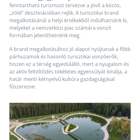
fenntartható turizmust tervezve a jövő a közös,
„zöld” desztinációban rejlik. A turisztikai brand
megalkotásánál a helyi értékekből indulhatnánk ki,
melyeket a nemzetközi piac számára vonzó
formában jeleníthetnénk meg.
A brand megalkotásához jó alapot nyújtanak a főbb
párhuzamok és hasonló turisztikai vonzóerők,
hiszen ez a térség egyedülálló, mert a nyugalom és
az aktív feltöltődés tökéletes egyensúlyát kínálja, a
határ menti kétnyelvű kultúra gazdagságával
fűszerezve.