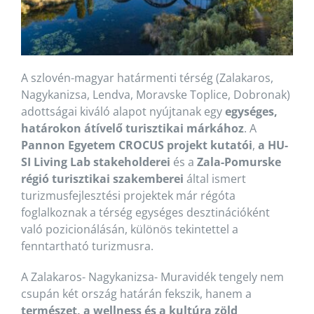
A szlovén-magyar határmenti térség (Zalakaros,
Nagykanizsa, Lendva, Moravske Toplice, Dobronak)
adottságai kiváló alapot nyújtanak egy
egységes,
határokon átívelő turisztikai márkához
. A
Pannon Egyetem CROCUS projekt kutatói
,
a HU-
SI Living Lab stakeholderei
és a
Zala-Pomurske
régió turisztikai szakemberei
által ismert
turizmusfejlesztési projektek már régóta
foglalkoznak a térség egységes desztinációként
való pozicionálásán, különös tekintettel a
fenntartható turizmusra.
A Zalakaros- Nagykanizsa- Muravidék tengely nem
csupán két ország határán fekszik, hanem a
természet, a wellness és a kultúra zöld