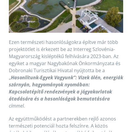
Ezen természeti hasonlóságokra építve már több
projektötlet is érkezett be az Interreg Szlovénia-
Magyarország kisléptékű felhívására 2023-ban. Az
egyiket a magyar Nagybakónak Önkormányzata és
Dobronaki Turisztikai Hivatal nyújtotta be a
„
Hasonlítunk-Egyek Vagyunk”: Vizek ölén, energiák
szárnyán, hagyományok nyomában:
Kapcsolatépítő rendezvények a jógyakorlatok
átadására és a hasonlóságok bemutatására
címmel.
Az együttműködést a partnerekben rejlő azonos
természeti potenciál hozta felszínre
.
A közös