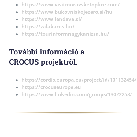
https://www.visitmoravsketoplice.com/
https://www.bukovniskojezero.si/hu
https://www.lendava.si/
https://zalakaros.hu/
https://tourinformnagykanizsa.hu/
További információ a
CROCUS projektről:
https://cordis.europa.eu/project/id/101132454/
https://crocuseurope.eu
https://www.linkedin.com/groups/13022258/