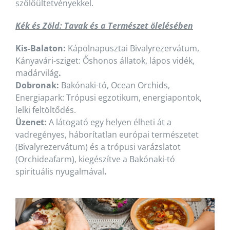
szőlőültetvényekkel.
Kék és Zöld: Tavak és a Természet ölelésében
Kis-Balaton:
Kápolnapusztai Bivalyrezervátum,
Kányavári-sziget: Őshonos állatok, lápos vidék,
madárvilág
.
Dobronak:
Bakónaki-tó, Ocean Orchids,
Energiapark: Trópusi egzotikum, energiapontok,
lelki feltöltődés.
Üzenet:
A látogató egy helyen élheti át a
vadregényes, háborítatlan európai természetet
(Bivalyrezervátum) és a trópusi varázslatot
(Orchideafarm), kiegészítve a Bakónaki-tó
spirituális nyugalmával
.