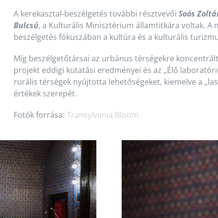
A kerekasztal-beszélgetés további résztvevői
Soós Zoltá
Bulcsú
, a Kulturális Minisztérium államtitkára voltak. A
beszélgetés fókuszában a kultúra és a kulturális turizmus
Míg beszélgetőtársai az urbánus térségekre koncentrálta
projekt eddigi kutatási eredményei és az „Élő laboratóri
rurális térségek nyújtotta lehetőségeket, kiemelve a „las
értékek szerepét.
Fotók forrása:
Transylvania Bloom