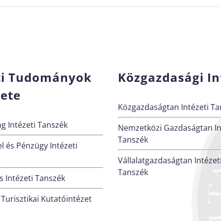
ti Tudományok
Közgazdasági In
zete
Közgazdaságtan Intézeti Ta
g Intézeti Tanszék
Nemzetközi Gazdaságtan In
Tanszék
l és Pénzügy Intézeti
Vállalatgazdaságtan Intézet
Tanszék
 Intézeti Tanszék
 Turisztikai Kutatóintézet