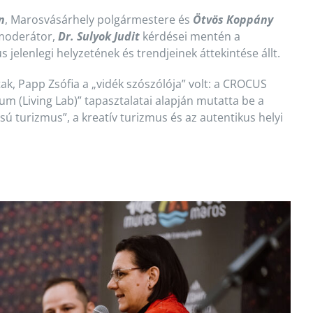
n
, Marosvásárhely polgármestere és
Ötvös Koppány
 moderátor,
Dr. Sulyok Judit
kérdései mentén a
 jelenlegi helyzetének és trendjeinek áttekintése állt.
k, Papp Zsófia a „vidék szószólója” volt: a CROCUS
um (Living Lab)” tapasztalatai alapján mutatta be a
sú turizmus”, a kreatív turizmus és az autentikus helyi