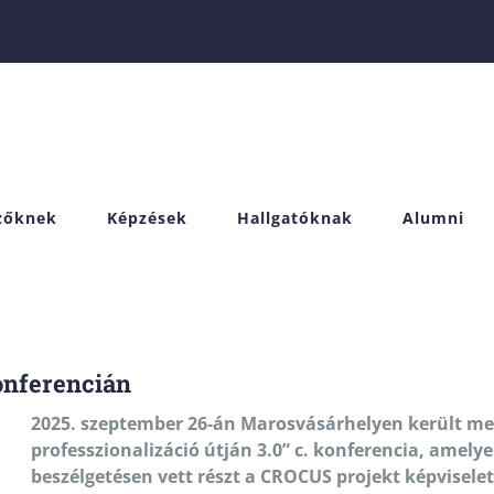
izőknek
Képzések
Hallgatóknak
Alumni
onferencián
2025. szeptember 26-án Marosvásárhelyen került meg
professzionalizáció útján 3.0” c. konferencia, amely
beszélgetésen vett részt a CROCUS projekt képvisele