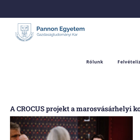
Skip
to
content
Rólunk
Felvétel
A CROCUS projekt a marosvásárhelyi k