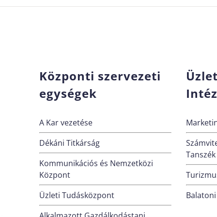
Központi szervezeti
Üzle
egységek
Inté
A Kar vezetése
Marketin
Dékáni Titkárság
Számvite
Tanszék
Kommunikációs és Nemzetközi
Központ
Turizmus
Üzleti Tudásközpont
Balatoni
Alkalmazott Gazdálkodástani