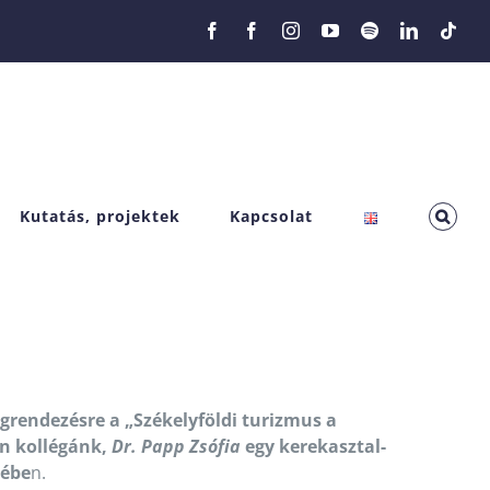
Facebook
Facebook
Instagram
YouTube
Spotify
LinkedIn
Tikt
Kutatás, projektek
Kapcsolat
rendezésre a „Székelyföldi turizmus a
en kollégánk,
Dr. Papp Zsófia
egy kerekasztal-
tébe
n.